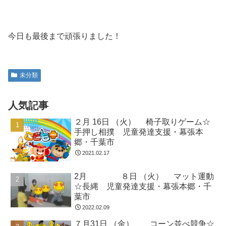
今日も最後まで頑張りました！
未分類
人気記事
２月 16日 （火） 椅子取りゲーム☆
手押し相撲 児童発達支援・幕張本
郷・千葉市
2021.02.17
2月 ８日 （火） マット運動
☆長縄 児童発達支援・幕張本郷・千
葉市
2022.02.09
７月31日 （金） コーン並べ競争☆