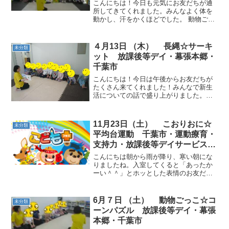
こんにちは！今日も元気にお友だちが通
所してきてくれました。みんなよく体を
動かし、汗をかくほどでした。 動物ごっ
こ☆数に限りのあるフープ内に、仲良く
入りました。お互いを気遣って立った
り、誘い合う様子もありました。 じゃん
４月13日 （木） 長縄☆サーキ
未分類
けんすごろく☆じゃんけ...
ット 放課後等デイ・幕張本郷・
千葉市
こんにちは！今日は午後からお友だちが
たくさん来てくれました！みんなで新生
活についての話で盛り上がりました。と
ても楽しそうですが、疲れも出ているよ
うです。お家では充分な休息をとるよう
にしましょう。 動物ごっこ☆指定された
11月23日（土） こおりおに☆
未分類
ナンバーコーンの前に整...
平均台運動 千葉市・運動療育・
支持力・放課後等デイサービス・
児童発達支援
こんにちは朝から雨が降り、寒い朝にな
りましたね。入室してくると「あったか
ーい＾＾」とホッとした表情のお友だち
でした！体が強張っていると怪我に繋が
りますので、念入りに柔軟体操を行いま
した。動物ごっこ☆動物ごっこの合間に
6月７日 （土） 動物ごっこ☆コ
未分類
は、平均台の上に乗りバラ...
ーンパズル 放課後等デイ・幕張
本郷・千葉市