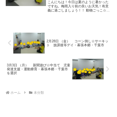
こんにちは！今日は夏のように暑かった
ですね。梅雨入り前の良いお天気！有意
義に過ごしましょう！！ 動物ごっこ☆自
分で選んだ色のフープに入りました。 コ
ーンパズル☆フープとコーンの色を合わ
せていきました。よく見て同時に手も動
かしていきました。 ...
2月28日 （金） コーン倒し☆サーキッ
ト 放課後等デイ・幕張本郷・千葉市
3月3日 （月） 新聞遊び☆中当て 児童
発達支援・運動療育・幕張本郷・千葉市
を選択
ホーム
未分類