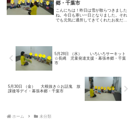
郷・千葉市
こんにちは！昨日は雪が散らつきました
ね。今日も寒い一日となりました。それ
でも元気に通所してきてくれたお友だ
ち！！元気に運動をスタートしました。
動物ごっこ☆赤か黄色の平均台を選ん
で、その上でバランスポーズをしまし
た。 バランス運動☆平均台の...
5月28日 （水） いろいろサーキット
☆長縄 児童発達支援・幕張本郷・千葉
市
5月30日 （金） 大根抜き☆お話鬼 放
課後等デイ・幕張本郷・千葉市
ホーム
未分類