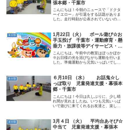
張本郷・千葉市
こんにちは！今朝のニュースで「ドクタ
ーイエロー」が引退をする話題がありま
した。走行時刻が公表されていないので
見ると幸運になるとか。一度でも、見た
ことのある方、とてもラッキーです
ね！！ 動物ごっこ☆指定された色のコー
1月22日（火） ボール遊び☆お
未分類
ンを一つずつ取りました。 ...
手玉投げ 千葉市・運動療育・懸
垂力・放課後等デイサービス・児
童発達支援
こんにちは。午前中の教室はぽっかぽか
🌞お日様の光を浴びながら運動を行いま
した。準備運動から元気いっぱいでし
た。 カード集め動物ごっこ☆果物の種
類、色を指示してカードを集めてもらい
ました。動物歩きも真剣！クマ歩きやカ
６月10日 （水） お話鬼☆し
未分類
エル歩きなど支持力を促す運...
っぽ取り 児童発達支援・幕張本
郷・千葉市
こんにちは！今日は久しぶりに、少し晴
れ間が見れましたね。いつも元気いっぱ
いで遊びに来てくれるお友達と、楽しく
進めていきました。 動物ごっこ☆音楽が
止まったらマットに集まりました。みん
なが座ったり立てるように、まわりを気
3月４日 （火） 平均台あそび☆
未分類
にかけて動きました。 ...
中当て 児童発達支援・幕張本