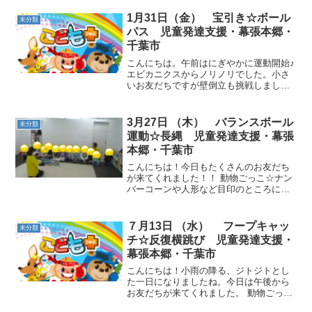
らゲーム☆平均台をできるだけ倒れない
ように積み上げていきました。 ボール遊
1月31日（金） 宝引き☆ボール
未分類
び☆しっぽ取り サー...
パス 児童発達支援・幕張本郷・
千葉市
こんにちは。午前はにぎやかに運動開始♪
エビカニクスからノリノリでした。小さ
いお友だちですが壁倒立も挑戦しまし
た。動物ごっこ☆ミニ平均台でバランス
ポーズ♪片足上げも挑戦しました。「おと
っと♪」と言いならが楽しんで行いまし
3月27日 （木） バランスボール
未分類
た。お買い物サーキット...
運動☆長縄 児童発達支援・幕張
本郷・千葉市
こんにちは！今日もたくさんのお友だち
が来てくれました！！ 動物ごっこ☆ナン
バーコーンや人形など目印のところに並
びました。目印はその都度変わるので、
よく見て動く必要があります。 バランス
ボール運動☆跨ってジャンプしながら進
７月13日 （水） フープキャッ
未分類
んだり、ボールをしっ...
チ☆反復横跳び 児童発達支援・
幕張本郷・千葉市
こんにちは！小雨の降る、ジトジトとし
た一日になりましたね。今日は午後から
お友だちが来てくれました。 動物ごっこ
☆音楽が止まったら、好きな色のフープ