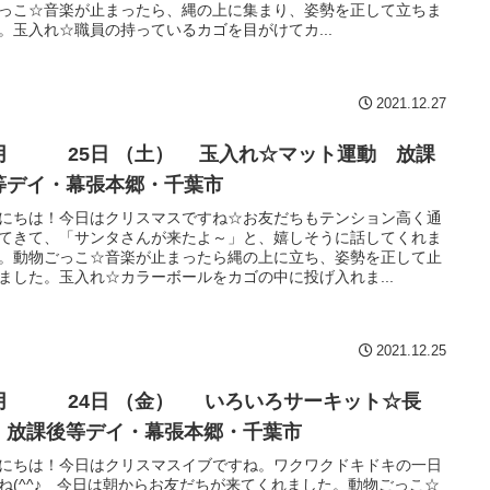
っこ☆音楽が止まったら、縄の上に集まり、姿勢を正して立ちま
。玉入れ☆職員の持っているカゴを目がけてカ...
2021.12.27
5日 （土） 玉入れ☆マット運動 放課
等デイ・幕張本郷・千葉市
にちは！今日はクリスマスですね☆お友だちもテンション高く通
てきて、「サンタさんが来たよ～」と、嬉しそうに話してくれま
。動物ごっこ☆音楽が止まったら縄の上に立ち、姿勢を正して止
ました。玉入れ☆カラーボールをカゴの中に投げ入れま...
2021.12.25
 24日 （金） いろいろサーキット☆長
 放課後等デイ・幕張本郷・千葉市
にちは！今日はクリスマスイブですね。ワクワクドキドキの一日
ね(^^♪ 今日は朝からお友だちが来てくれました。動物ごっこ☆