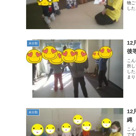
物ご
した
12月 2
未分類
後
こん
所し
した
まり
12月
未分類
縄
こん
です