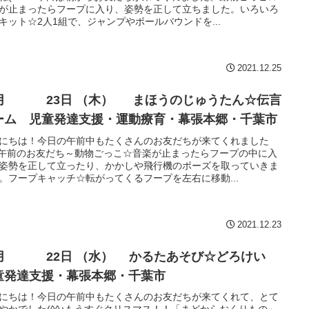
が止まったらフープに入り、姿勢を正して立ちました。いろいろ
キット☆2人1組で、ジャンプやボールバウンドを...
2021.12.25
 23日 （木） まほうのじゅうたん☆伝言
ーム 児童発達支援・運動療育・幕張本郷・千葉市
にちは！今日の午前中もたくさんのお友だちが来てくれました
^♪午前のお友だち～動物ごっこ☆音楽が止まったらフープの中に入
姿勢を正して立ったり、かかしや飛行機のポーズを取っていきま
。フープキャッチ☆転がってくるフープを左右に移動...
2021.12.23
2月 22日 （水） かるたあそび☆どろけい
童発達支援・幕張本郷・千葉市
にちは！今日の午前中もたくさんのお友だちが来てくれて、とて
やかでした(^^♪もうすぐクリスマス！！「まどからおくりもの」