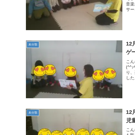
音楽
サー
12月
未分類
ゲ
こん
(^
り、
した
1
未分類
児
こん
も賑