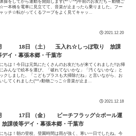
体操をしてから運動を開始します(*^▽^*)午前のお友だち～動物ご
☆一本橋を電車に見立てて、音楽が止まったら乗りました。フー
ャッチ☆転がってくるフープをよく見てキャッ...
2021.12.20
8日 （土） 玉入れ☆しっぽ取り 放課
等デイ・幕張本郷・千葉市
にちは！今日は元気にたくさんのお友だちが来てくれました!!お帰
にみんなで絵本を運び、「破れてないかな」「汚くないかな」と
ックしました。「こどもプラスも大掃除だね」と言いながら、お
いしてくれました(^^♪動物ごっこ☆音楽が止ま...
2021.12.18
 17日 （金） ビーチフラッグ☆ボール運
 放課後等デイ・幕張本郷・千葉市
にちは！朝の登校、登園時間は雨が強く、寒い一日でしたね。今