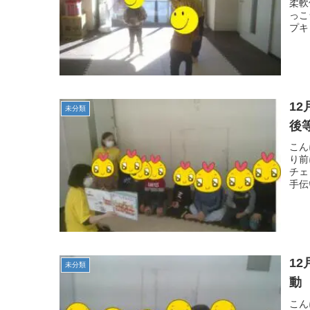
柔軟
っこ
プキ
12月 1
未分類
後
こん
り前
チェ
手伝
12月
未分類
動
こん