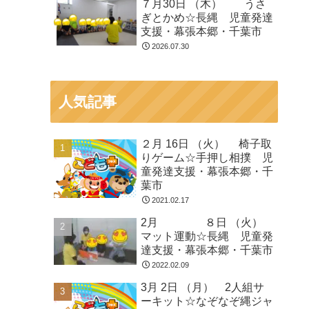
７月30日 （木） うさ
ぎとかめ☆長縄 児童発達
支援・幕張本郷・千葉市
2026.07.30
人気記事
２月 16日 （火） 椅子取
りゲーム☆手押し相撲 児
童発達支援・幕張本郷・千
葉市
2021.02.17
2月 ８日 （火）
マット運動☆長縄 児童発
達支援・幕張本郷・千葉市
2022.02.09
3月 2日 （月） 2人組サ
ーキット☆なぞなぞ縄ジャ