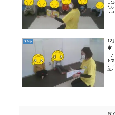
日は
たら
ッコ
12月
未分類
車
こん
お友
まっ
赤と
次