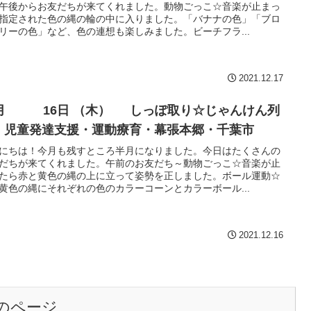
午後からお友だちが来てくれました。動物ごっこ☆音楽が止まっ
指定された色の縄の輪の中に入りました。「バナナの色」「ブロ
リーの色」など、色の連想も楽しみました。ビーチフラ...
2021.12.17
 16日 （木） しっぽ取り☆じゃんけん列
 児童発達支援・運動療育・幕張本郷・千葉市
にちは！今月も残すところ半月になりました。今日はたくさんの
だちが来てくれました。午前のお友だち～動物ごっこ☆音楽が止
たら赤と黄色の縄の上に立って姿勢を正しました。ボール運動☆
黄色の縄にそれぞれの色のカラーコーンとカラーボール...
2021.12.16
のページ