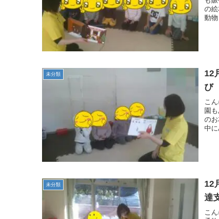
の絵
動物
12月
未分類
び
こん
園も
のお
中に
1
未分類
達
こん