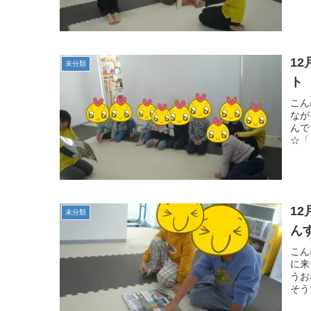
1
未分類
ト
こん
なが
んで
☆「
12月20
未分類
ん
こん
に来
うお
そう