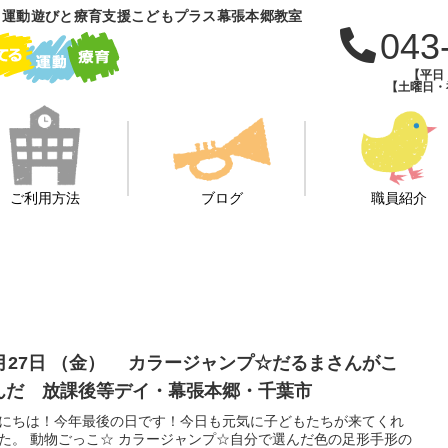
 運動遊びと療育支援こどもプラス幕張本郷教室
043
【平日：
【土曜日・祝
ご利用方法
ブログ
職員紹介
日 （金） カラージャンプ☆だるまさんがこ
んだ 放課後等デイ・幕張本郷・千葉市
にちは！今年最後の日です！今日も元気に子どもたちが来てくれ
た。 動物ごっこ☆ カラージャンプ☆自分で選んだ色の足形手形の