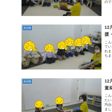
ので
1
未分類
援
こん
てい
れま
ちま
1
未分類
童
こん
たい
均台
まし