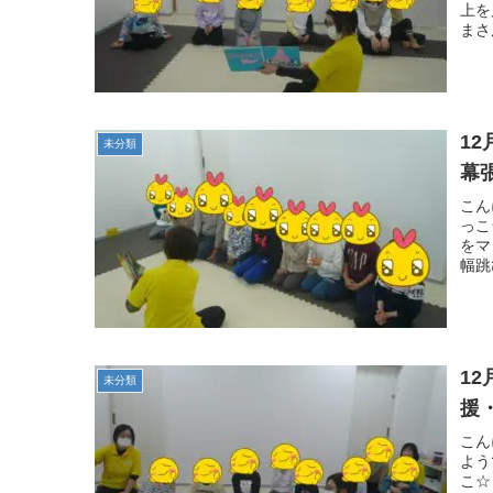
上を
まさ
1
未分類
幕
こん
っこ
をマ
幅跳
1
未分類
援
こん
よう
こ☆