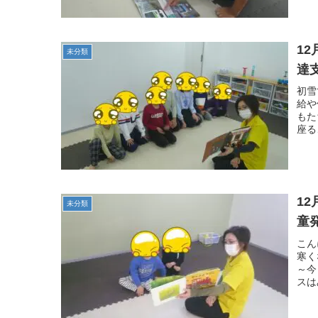
1
未分類
達
初雪
給や
もた
座る
1
未分類
童
こん
寒く
～今
スは