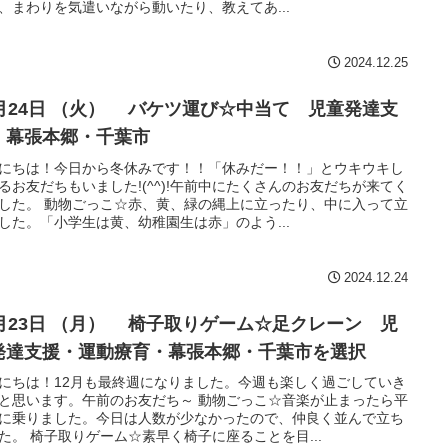
、まわりを気遣いながら動いたり、教えてあ...
2024.12.25
2月24日 （火） バケツ運び☆中当て 児童発達支
・幕張本郷・千葉市
にちは！今日から冬休みです！！「休みだー！！」とウキウキし
るお友だちもいました!(^^)!午前中にたくさんのお友だちが来てく
した。 動物ごっこ☆赤、黄、緑の縄上に立ったり、中に入って立
した。「小学生は黄、幼稚園生は赤」のよう...
2024.12.24
2月23日 （月） 椅子取りゲーム☆足クレーン 児
発達支援・運動療育・幕張本郷・千葉市を選択
にちは！12月も最終週になりました。今週も楽しく過ごしていき
と思います。午前のお友だち～ 動物ごっこ☆音楽が止まったら平
に乗りました。今日は人数が少なかったので、仲良く並んで立ち
た。 椅子取りゲーム☆素早く椅子に座ることを目...