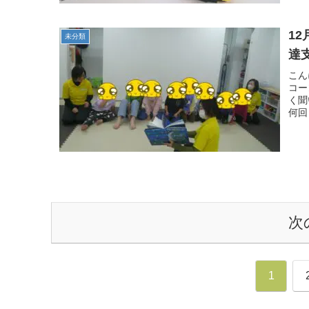
1
未分類
達
こん
コー
く聞
何回
次
1