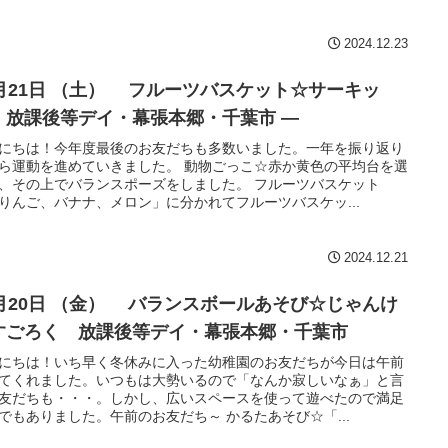
2024.12.23
2月21日 （土） フルーツバスケット☆サーキッ
 放課後等デイ・幕張本郷・千葉市 —
にちは！今年度最後のお友だちも多数いました。一年を振り返り
ら運動を進めていきました。 動物ごっこ☆赤か黄色の平均台を選
、その上でバランスポーズをしました。 フルーツバスケット
りんご、バナナ、メロン」に分かれてフルーツバスケッ...
2024.12.21
日 （金） バランスボールあそび☆じゃんけ
すごろく 放課後等デイ・幕張本郷・千葉市
にちは！いち早く冬休みに入った幼稚園のお友だちが今日は午前
てくれました。いつもは大勢いるので「なんか寂しいなぁ」と言
友だちも・・・。しかし、広いスペースを使って遊べたので満足
でもありました。午前のお友だち～ かるたあそび☆「...