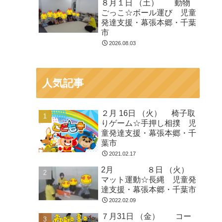
８月１日 （土） 動物
ごっこ☆ボール運び 児童
発達支援・幕張本郷・千葉
市
2026.08.03
人気記事
２月 16日 （火） 椅子取
りゲーム☆手押し相撲 児
童発達支援・幕張本郷・千
葉市
2021.02.17
2月 ８日 （火）
マット運動☆長縄 児童発
達支援・幕張本郷・千葉市
2022.02.09
７月31日 （金） コー