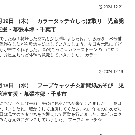
2024.12.21
2月19日 （木） カラータッチ☆しっぽ取り 児童発
支援・幕張本郷・千葉市
でしたね！乾燥した空気も少し潤いましたね。引き続き、水分補
保湿をしながら乾燥を防止していきましょう。今日も元気に子ど
ちが来てくれました。 動物ごっこ☆カラーストーンの上に立つ、
、片足立ちなど体幹も意識していきました。 カラー...
2024.12.19
2月18日 （水） フープキャッチ☆新聞紙あそび 児
発達支援・幕張本郷・千葉市
にちは！今日は午前、午後にお友だちが来てくれました！！夜は
なりましたね。暖かくして通所してくださいね。午前のお友だち
日は見学のお友だちをお迎えして運動を行いました。エビカニク
みんな元気にダンスしていました。 フープキャッチ☆...