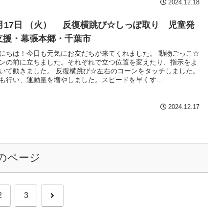
2024.12.18
2月17日 （火） 反復横跳び☆しっぽ取り 児童発
支援・幕張本郷・千葉市
にちは！今日も元気にお友だちが来てくれました。 動物ごっこ☆
ンの前に立ちました。それぞれで立つ位置を変えたり、指示をよ
いて動きました。 反復横跳び☆左右のコーンをタッチしました。
も行い、運動量を増やしました。スピードを早くす...
2024.12.17
のページ
次
2
3
へ