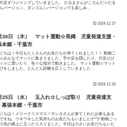
片足ずつジャンプしていきました。 だるまさんがころんだ☆だる
んバージョン、ダンゴムシバージョンでも楽しみ...
2024.12.27
2月26日 （木） マット運動☆長縄 児童発達支援・
張本郷・千葉市
にちは！今日もたくさんのお友だちが来てくれました！！ 動物ご
☆みんなでマットに集まりました。手や足を隠したり、片足だけ
ットに置いたり、色々な指示で動きました。 マット運動☆マット
びをしました。どんどん距離を広くしていきました...
2024.12.26
2月25日 （水） 玉入れ☆しっぽ取り 児童発達支
・幕張本郷・千葉市
にちは！メリークリスマス！サンタさんが来てくれたお家もある
ですね。ウキウキした気持ちのお友だちもいました!(^^)! 動物ごっ
３色の縄上に立ったり入りました。今日は小さいお友だちもいた