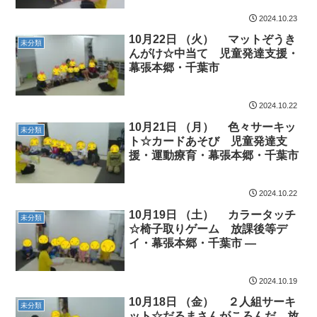
2024.10.23
10月22日 （火） マットぞうき
未分類
んがけ☆中当て 児童発達支援・
幕張本郷・千葉市
2024.10.22
10月21日 （月） 色々サーキッ
未分類
ト☆カードあそび 児童発達支
援・運動療育・幕張本郷・千葉市
2024.10.22
10月19日 （土） カラータッチ
未分類
☆椅子取りゲーム 放課後等デ
イ・幕張本郷・千葉市 —
2024.10.19
10月18日 （金） ２人組サーキ
未分類
ット☆だるまさんがころんだ 放