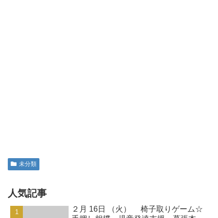
関連記事
9月 24日 （木） 縄運動☆的当
未分類
て 児童発達支援・幕張本郷・千
葉市
こんにちは！心配していた台風がそれ
て、通常通りの登園、登校ができたので
はないでしょうか？今日は午前中に小さ
いお友だちが来てくれましたが、運動よ
り好きな遊びをしたかったようです。お
友だちの気持ちを優先して午前中は過ご
11月 29日 （月） マット
未分類
しました。午後のお友だち～...
運動☆宝取りゲーム 児童発達支
援・運動療育・幕張本郷・千葉市
こんにちは！一週間が始まりました！今
週も元気に過ごしましょう。午前のお友
だち～縄運動☆両足を揃えてジャンプす
ることに気をつけました。数字あそび☆
ランダムに並んだナンバーコーンを１～
９まで正しく並べ直しました。数を声に
2月４日 （火） いろいろサーキ
未分類
出しながら行いました。指...
ット☆中当て 児童発達支援・幕
張本郷・千葉市