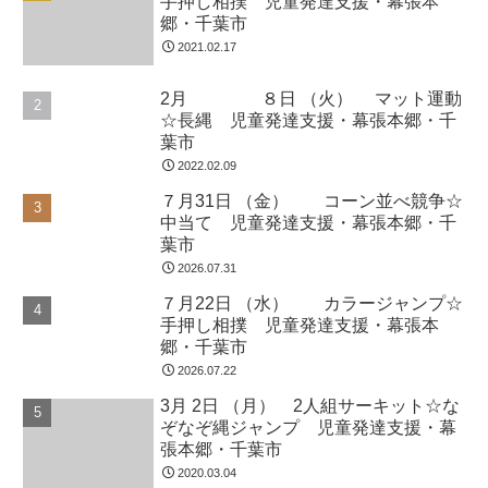
こんにちは！今日は良いお天気になりま
したね。元気いっぽい、運動をスタート
しました！！ 動物ごっこ☆マットに寝た
り立ったり、はしごの四角の中に立ちま
した。 いろいろサーキット☆様々なアイ
テムを次々とこなしていきました。スピ
5月24日（金） フープ取り競争
未分類
ード感を重視したり、...
☆川とび 千葉市・運動療育・ル
ールのある遊び・放課後等デイサ
ービス・児童発達支援
こんにちは。金曜日の今日は特に疲れが
目立ちました。今週末、来週末運動会を
控えているお友だちもたくさんいます。
週末は休息をとって体調を整えてくださ
いね。動物ごっこ☆音楽が止まったら色
分けしたフープの中に入りました。アヒ
ル歩きは職員と手を繋ぎ姿...
1月8日（火） ボールはこび☆コーン取
り競争 千葉市・運動療育・懸垂力・放
課後等デイサービス・児童発達支援
1月10日（木） 電車ごっこ☆カルタ大
会 千葉市・運動療育・懸垂力・放課後
等デイサービス・児童発達支援