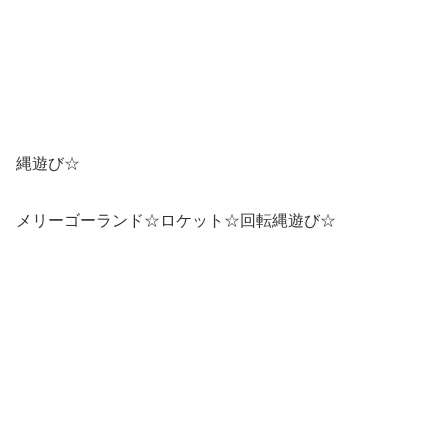
サーキットでもロケットを取り入れ、懸垂力を養いまし
た。
ジグザグ一本橋ジャンプでは横両足着地が難しい様子でし
た。
リズムよく進み、足を揃えて着地することができるように
多く取り入れていきます。