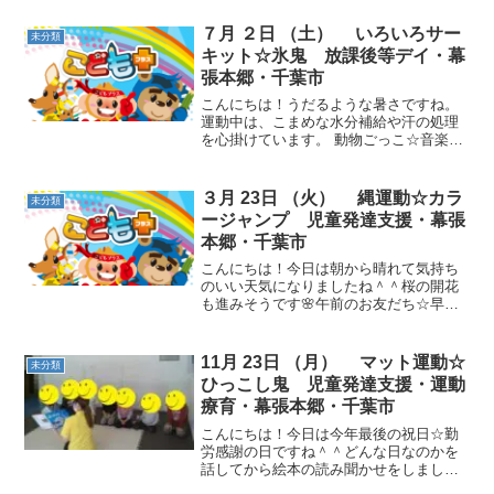
７月 ２日 （土） いろいろサー
未分類
キット☆氷鬼 放課後等デイ・幕
張本郷・千葉市
こんにちは！うだるような暑さですね。
運動中は、こまめな水分補給や汗の処理
を心掛けています。 動物ごっこ☆音楽が
止まったら、縄の上に立ちました。縄の
上では姿勢を正すことを意識して行いま
した。 しっぽ取り☆ いろいろサーキット
３月 23日 （火） 縄運動☆カラ
未分類
☆バランスストーン...
ージャンプ 児童発達支援・幕張
本郷・千葉市
こんにちは！今日は朝から晴れて気持ち
のいい天気になりましたね＾＾桜の開花
も進みそうです🌸午前のお友だち☆早速
半袖になり、やる気満々でした！動物ご
っこ☆赤い電車にみんなで集まりまし
た。立ったり、座ったりみんなで仲良く
11月 23日 （月） マット運動☆
未分類
乗ることができました！フー...
ひっこし鬼 児童発達支援・運動
療育・幕張本郷・千葉市
こんにちは！今日は今年最後の祝日☆勤
労感謝の日ですね＾＾どんな日なのかを
話してから絵本の読み聞かせをしまし
た。今日も楽しく体を動かしていきたい