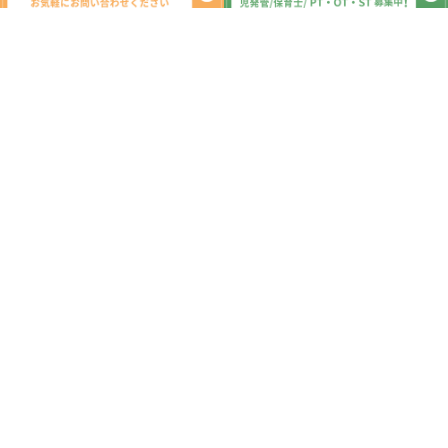
新着記事
８月６日 （木） お買い物サーキッ
ト☆中当て 児童発達支援・幕張本
郷・千葉市
2026.08.06
８月５日 （水） フープリレー☆こ
おり鬼 児童発達支援・幕張本郷・千