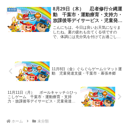
と思います☆動物ごっこ☆マットの上で
集まったり、マットの下に体の一部を隠
8月29日（木） 忍者修行☆縄運
未分類
しました。みんなでマットを...
動 千葉市・運動療育・支持力・
放課後等デイサービス・児童発達
支援
こんにちは。今日は良いお天気になりま
したね。夏の疲れも出てくる頃ですの
で、体調には充分気を付けてお過ごしく
ださい！！それぞれ自己紹介をしてから
運動を始めました。動物ごっこ☆音楽が
止まったら、黄色か赤のフープに入りま
した。男の子は赤、女の子は...
11月8日（金）ぐらぐらゲーム☆マット運
動 児童発達支援・千葉市・幕張本郷
11月11日（月） ボールキャッチ☆ひっ
こしゲーム 千葉市・運動療育・支持
力・放課後等デイサービス・児童発達支
援
ホーム
未分類