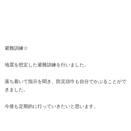
関連記事
9月10日 （土） うさぎとかめ☆
未分類
しっぽ取り 放課後等デイ・幕張
本郷・千葉市
こんにちは！今日は中秋の名月ですね。
昼間のお天気が良かったので、夜もきれ
いな月が見れるといいですね。土曜日の
今日、たくさんのお友だちが来てくれま
した(^^♪ 動物ごっこ☆２本の縄上に立ち
ました。「手は赤、足は黄色」の指示を
1月 14日 （金） コー
未分類
出すと、「えー？！...
ンパズル☆ビーチフラッグ 放課
後等デイ・幕張本郷・千葉市
こんにちは！日差しがあっても風の冷た
い一日でしたね。今日は午後からお友だ
ちが来てくれました。動物ごっこ☆音楽
が止まったらバラバラに置いてある中か
ら、指定された色のカラーコーンを集め
ました。コーンパズル☆色の並び順を、
８月25日 （金） たいたこゲ
未分類
お手本と同じ様に並べまし...
ーム☆長縄☆ 放課後等デイ・幕
張本郷・千葉市