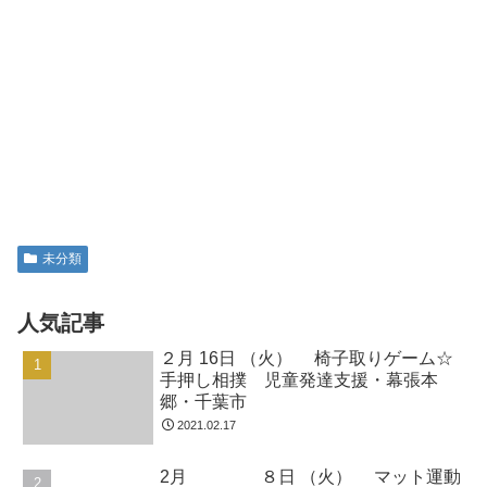
こんにちは！今日も元気にお友だちが来
てくれました！いつも絵本の読み聞かせ
から始まります。お話が始まると「しー
ん」と静かになり絵本の世界に入りま
す。「静」と「動」の活動を組み合わせ
て、たくさん体を動かしていきます。 動
４月17日 （金） フープ引っ
未分類
物ごっこ☆音楽が止まった...
越しゲーム☆しっぽ取り 児童発
達支援・幕張本郷・千葉市
こんにちは！給食やお弁当が始まって一
週間がたちました。疲れも出ていること
かと思います。週末はゆっくり体を休め
てくださいね。 動物ごっこ☆赤、黄色の
縄上に立ったり、縄の中に入りました。
お友だちと顔を見合わせたり、楽しく動
物ごっこを進めていきま...
11月21日（木） かるたあそび☆足き
り 千葉市・運動療育・支持力・放
課後等デイサービス・児童発達支援
11月23日（土） こおりおに☆平均台運
動 千葉市・運動療育・支持力・放課後
等デイサービス・児童発達支援