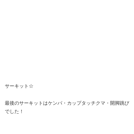
避難訓練☆
地震を想定した避難訓練を行いました。
落ち着いて指示を聞き、防災頭巾も自分でかぶることがで
きました。
今後も定期的に行っていきたいと思います。