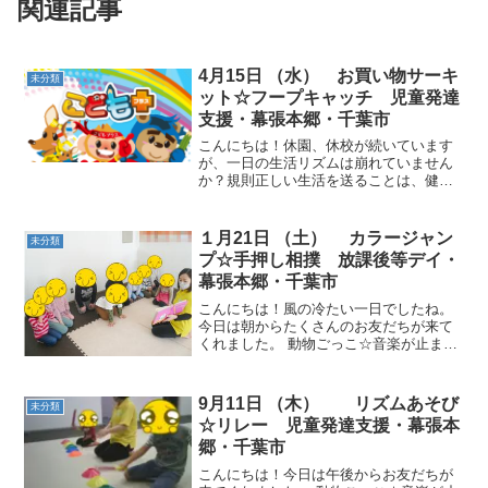
関連記事
4月15日 （水） お買い物サーキ
未分類
ット☆フープキャッチ 児童発達
支援・幕張本郷・千葉市
こんにちは！休園、休校が続いています
が、一日の生活リズムは崩れていません
か？規則正しい生活を送ることは、健康
な体をつくるだけでなく、学力向上にも
繋がります。早寝、早起きと３食の食事
をしっかり摂るよう心掛けたいもので
１月21日 （土） カラージャン
未分類
す。動物ごっこ☆音楽が止ま...
プ☆手押し相撲 放課後等デイ・
幕張本郷・千葉市
こんにちは！風の冷たい一日でしたね。
今日は朝からたくさんのお友だちが来て
くれました。 動物ごっこ☆音楽が止まっ
たら、指定された色の縄の上に立ちまし
た。色によって立ち方に変化を付け、縄
の上ではお口にチャックをお約束としま
9月11日 （木） リズムあそび
未分類
した。 カラージャンプ...
☆リレー 児童発達支援・幕張本
郷・千葉市
こんにちは！今日は午後からお友だちが