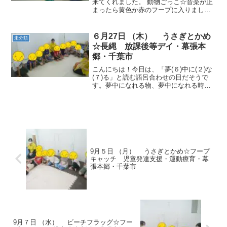
来てくれました。 動物ごっこ☆音楽が止
まったら黄色か赤のフープに入りまし
た。こだわらずみんな瞬時に入っていま
した。 リズムあそび☆リズムに合わせて
カラーコーンをバチで２回叩きました。
６月27日 （木） うさぎとかめ
未分類
リズム感とコーンを目で...
☆長縄 放課後等デイ・幕張本
郷・千葉市
こんにちは！今日は、「夢(６)中に(２)な
(７)る」と読む語呂合わせの日だそうで
す。夢中になれる物、夢中になれる時間
など、持てるといいですね。 動物ごっこ
☆三人組！一人で座る！寝っ転がる！い
ろいろな指示で動きました。 うさぎとか
め☆両チーム...
9月５日 （月） うさぎとかめ☆フープ
キャッチ 児童発達支援・運動療育・幕
張本郷・千葉市
9月７日 （水） ビーチフラッグ☆フー