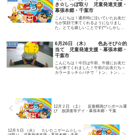
数を聞き分けることを目...
き☆しっぽ取り 児童発達支援・
幕張本郷・千葉市
こんにちは！通所時に泣いていたお友だ
ちが笑顔で来てくれるようになりまし
た。とても嬉しいことです(^^♪しかし、
まだ新生活に慣れなかったり、気持ちが
不安定になることもある時期ですので、
しっかり子どもたちの様子を見ていきた
6月26日 （木） 色あそび☆的
未分類
いと思います。動物ごっ...
当て 児童発達支援・幕張本郷・
千葉市
こんにちは！今日は午前、午後にお友だ
ちが来てくれました！午前のお友だち～
カラータッチ☆バチで「トン、トン」と
指定された色のコーンを叩きました。リ
ズムに合わせることを目的としました。
長縄ジャンプ☆リレーカラータッチで使
ったバチがバトンに変身！...
12月２日 （土） 反復横跳び☆ボール運
び 放課後等デイ・幕張本郷・千葉
12月５日 （火） たいたこゲーム☆しっ
ぽ取り 児童発達支援・幕張本郷・千葉