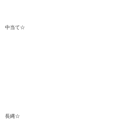
中当て☆
長縄☆