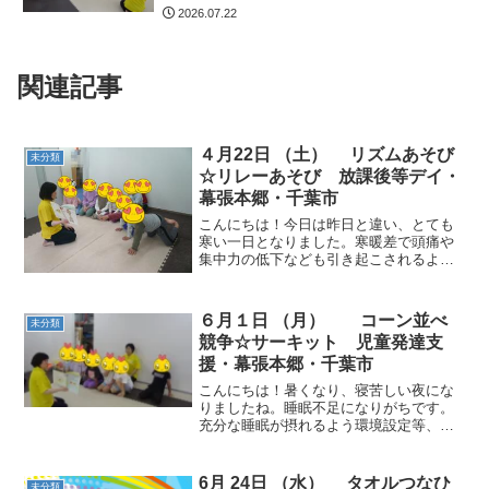
2026.07.22
関連記事
４月22日 （土） リズムあそび
未分類
☆リレーあそび 放課後等デイ・
幕張本郷・千葉市
こんにちは！今日は昨日と違い、とても
寒い一日となりました。寒暖差で頭痛や
集中力の低下なども引き起こされるよう
です。こどもたちの様子をしっかり見て
いきたいです。 動物ごっこ☆様々な動物
になり、音楽が止まったらカラーコーン
６月１日 （月） コーン並べ
未分類
を取りました。最後はみ...
競争☆サーキット 児童発達支
援・幕張本郷・千葉市
こんにちは！暑くなり、寝苦しい夜にな
りましたね。睡眠不足になりがちです。
充分な睡眠が摂れるよう環境設定等、工
夫していきましょう。 動物ごっこ☆拍手
１回で座る、２回で壁に沿って立つ、３
回でかかしのポーズをしました。音の回
6月 24日 （水） タオルつなひ
未分類