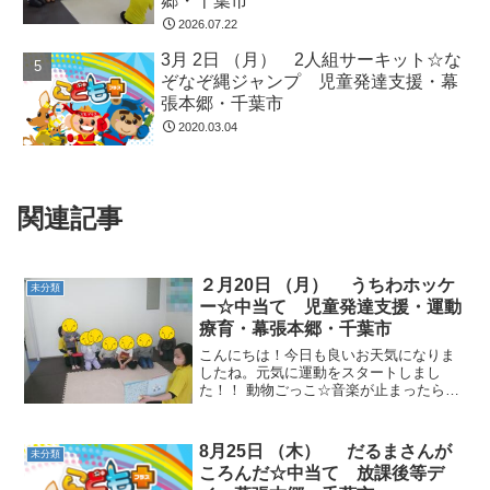
郷・千葉市
2026.07.22
3月 2日 （月） 2人組サーキット☆な
ぞなぞ縄ジャンプ 児童発達支援・幕
張本郷・千葉市
2020.03.04
関連記事
２月20日 （月） うちわホッケ
未分類
ー☆中当て 児童発達支援・運動
療育・幕張本郷・千葉市
こんにちは！今日も良いお天気になりま
したね。元気に運動をスタートしまし
た！！ 動物ごっこ☆音楽が止まったら、
平均台に乗って姿勢を正して立ちまし
た。乗ったら体の動きを止めることを意
識して取り組みました。 うちわホッケー
8月25日 （木） だるまさんが
未分類
☆一人ひとつずつうちわを...
ころんだ☆中当て 放課後等デ