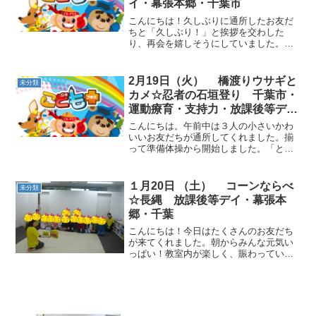
イ・幕張本郷・千葉市
こんにちは！久しぶりに通所したお友だ
ちと「久しぶり！」と挨拶を交わした
り、再会を嬉しそうにしていました。今
日も元気に運動をスタートしました！！
動物ごっこ☆平均台に立つ、フープに入
る、２つのルールを理解して動きまし
2月19日（火） 橋渡りウサギと
未分類
た。 お買い物サーキット☆...
カメ☆忍者の石垣登り 千葉市・
運動療育・支持力・放課後等デイ
サービス・児童発達支援
こんにちは。午前中は３人の小さいかわ
いいお友だちが通所してくれました。揃
って準備体操から開始しました。「とん
とんとんとんひげ爺さん」の歌に合わせ
て柔軟体操をしました。 動物カードを見
ながら動物ごっこを行いました。目から
１月20日 （土） コーンならべ
未分類
も情報が入ることにより...
☆長縄 放課後等デイ・幕張本
郷・千葉
こんにちは！今日はたくさんのお友だち
が来てくれました。朝からみんな元気い
っぱい！教室内が楽しく、賑わっていま
した!(^^)! 動物ごっこ☆黄色か赤の縄上に
立ちました。みんなが立てるように詰め
て立つなどまわりのことも考えていきま
した。 コーン...