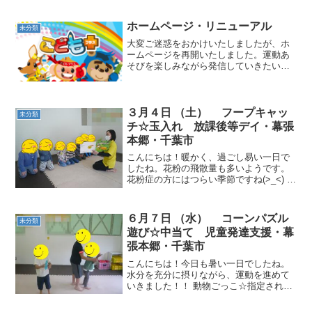
ホームページ・リニューアル
未分類
大変ご迷惑をおかけいたしましたが、ホ
ームページを再開いたしました。運動あ
そびを楽しみながら発信していきたいと
思います。今後ともよろしくお願いいた
します。
３月４日 （土） フープキャッ
未分類
チ☆玉入れ 放課後等デイ・幕張
本郷・千葉市
こんにちは！暖かく、過ごし易い一日で
したね。花粉の飛散量も多いようです。
花粉症の方にはつらい季節ですね(>_<) 動
物ごっこ☆音楽が止まったら、自分で選
んだフープに入り、姿勢を正して立ちま
した。 フープキャッチ☆左右に転がって
６月７日 （水） コーンパズル
未分類
くるフープを素...
遊び☆中当て 児童発達支援・幕
張本郷・千葉市
こんにちは！今日も暑い一日でしたね。
水分を充分に摂りながら、運動を進めて
いきました！！ 動物ごっこ☆指定された
色のコーンをひとつずつ重ねていきまし
た。自分の場所が分からなくなるお友だ