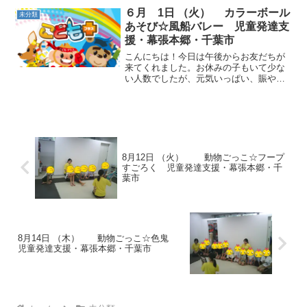
ちもいましたが、繰り返し行っているう
６月 1日 （火） カラーボール
未分類
ちに、定着しました。 ...
あそび☆風船バレー 児童発達支
援・幕張本郷・千葉市
こんにちは！今日は午後からお友だちが
来てくれました。お休みの子もいて少な
い人数でしたが、元気いっぱい、賑やか
に運動をスタートしました！！動物ごっ
こ☆好きなカラーコーンを選び、動物に
なって目の前のコーンをひとつずつ取っ
ていきました。動物の動き...
8月12日 （火） 動物ごっこ☆フープ
すごろく 児童発達支援・幕張本郷・千
葉市
8月14日 （木） 動物ごっこ☆色鬼
児童発達支援・幕張本郷・千葉市