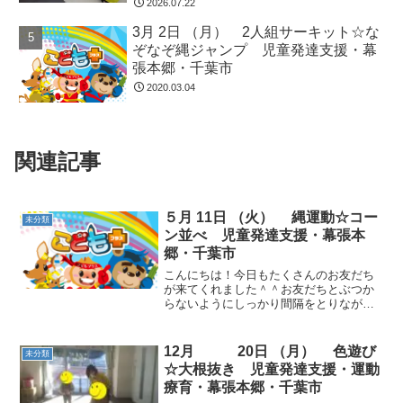
2026.07.22
3月 2日 （月） 2人組サーキット☆な
ぞなぞ縄ジャンプ 児童発達支援・幕
張本郷・千葉市
2020.03.04
関連記事
５月 11日 （火） 縄運動☆コー
未分類
ン並べ 児童発達支援・幕張本
郷・千葉市
こんにちは！今日もたくさんのお友だち
が来てくれました＾＾お友だちとぶつか
らないようにしっかり間隔をとりなが
ら、準備運動を行いました。動物ごっこ
☆３色の縄を並べ、それぞれ決められた
動きをしました！緑の縄に乗った時には
12月 20日 （月） 色遊び
未分類
片足を上げてバランスポーズ...
☆大根抜き 児童発達支援・運動
療育・幕張本郷・千葉市