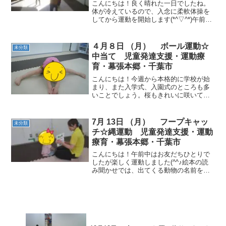
こんにちは！良く晴れた一日でしたね。
体が冷えているので、入念に柔軟体操を
してから運動を開始します(*^▽^*)午前の
お友だち～動物ごっこ☆一本橋を電車に
見立てて、音楽が止まったら乗りまし
た。フープキャッチ☆転がってくるフー
４月８日 （月） ボール運動☆
未分類
プをよく見てキャッ...
中当て 児童発達支援・運動療
育・幕張本郷・千葉市
こんにちは！今週から本格的に学校が始
まり、また入学式、入園式のところも多
いことでしょう。桜もきれいに咲いて嬉
しいですね。今週も元気に運動をしてい
きたいと思います。午前のお友だち～今
日の午前はお休みのお友だちが多く、ひ
7月 13日 （月） フープキャッ
未分類
とりになってしまいました...
チ☆縄運動 児童発達支援・運動
療育・幕張本郷・千葉市
こんにちは！午前中はお友だちひとりで
したが楽しく運動しました(^^♪絵本の読
み聞かせでは、出てくる動物の名前を言
ったり、とても楽しそうでした。動物ご
っこ☆色々な動物に変身して、目の前の
コーンをタッチして帰ってきました。ま
ほうのじゅうたん☆ボ...