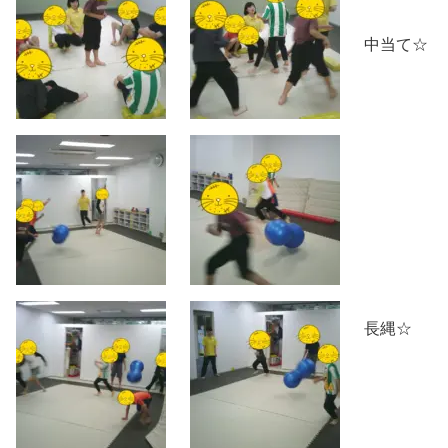
中当て☆
長縄☆