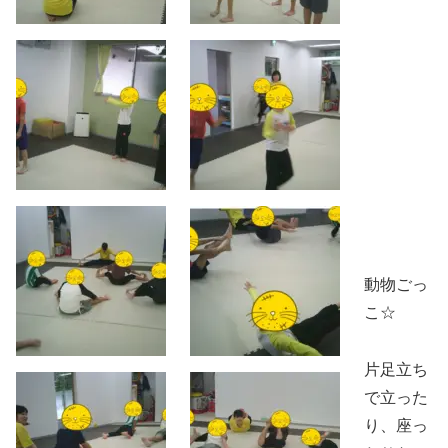
動物ごっ
こ☆
片足立ち
で立った
り、座っ