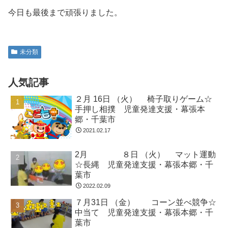
2020.03.04
関連記事
２月 23日 （火） うさぎとかめ
未分類
☆よじのぼりジャンプ 児童発達
支援・幕張本郷・千葉市
こんにちは！今日は祝日で午前中に小学
生のお友だちも来てくれました！みんな
でボールで遊んで朝から元気いっぱいで
す＾＾元気にご挨拶をして運動をスター
トしました！動物ごっこ☆音楽が止まっ
たら好きなフープの中に入ってバランス
8月10日（土） お買い物サーキ
未分類
ポーズをしました！すぐに...
ット☆かるた 千葉市・運動療
育・支持力・放課後等デイサービ
ス・児童発達支援
こんにちは！今日もたくさんのお友だち
が来てくれました＾＾暑い日が続き、疲
れも見られますのでしっかり休息を取り
ながら運動を進めていきたいと思います
＾＾動物レース☆２人ずつスタートし、
動物歩きを行いました。お友だちと手を