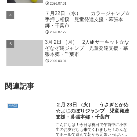
6月14日（金） リレーごっこ☆
未分類
繋いでアヒル歩き、スキッ...
ひっこし鬼 千葉市・運動療育・
ルールのある遊び・放課後等デイ
サービス・児童発達支援
こんにちは。今日は午前中４人のお友だ
ちが通してくれました。とてもやさしい
お友だち同士でしたので私たちも心がほ
っこりしました♪カード取り動物ごっこ☆
支持力をたくさん使った動きを取り入れ
つつ、緑の野菜、赤の果物などの指示さ
11月2日（土） マット綱引き☆
未分類
れたカードを集めてもら...
おすもう 千葉市・運動療育・支
持力・放課後等デイサービス・児
童発達支援
こんにちは！きれいな青空が広がり、と
てもいい天気になりました！半袖で来て
くれたお友だちもいましたよ＾＾今日は
お弁当の手遊びをしてから絵本の読み聞
かせを行いました★大きなお弁当をつく
るときに体を大きく動かしたり、出来上
がったお弁当を重い～！と...
10月23日（火） コーン並べ競争☆川と
び 幕張本郷・運動療育・支持力・放課
後等デイサービス
10月25日（木） どろけい☆マット雑巾