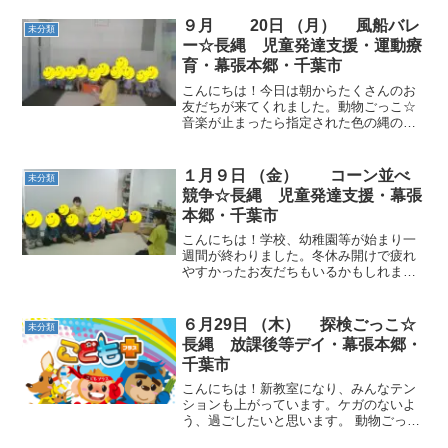
９月 20日 （月） 風船バレ
未分類
ー☆長縄 児童発達支援・運動療
育・幕張本郷・千葉市
こんにちは！今日は朝からたくさんのお
友だちが来てくれました。動物ごっこ☆
音楽が止まったら指定された色の縄の上
に立ちました。「バナナの色」「ブロッ
コリーの色」などの問いにも素早く考え
て動いていました。コーン並べ・コーン
１月９日 （金） コーン並べ
未分類
集め☆2チームに分かれ、...
競争☆長縄 児童発達支援・幕張
本郷・千葉市
こんにちは！学校、幼稚園等が始まり一
週間が終わりました。冬休み開けで疲れ
やすかったお友だちもいるかもしれませ
ん。休日はゆっくり体を休めてください
ね。 動物ごっこ☆平均台の上でバランス
を取りました。5秒間しっかり止まること
６月29日 （木） 探検ごっこ☆
未分類
ができました！ コー...
長縄 放課後等デイ・幕張本郷・
千葉市
こんにちは！新教室になり、みんなテン
ションも上がっています。ケガのないよ
う、過ごしたいと思います。 動物ごっこ
☆ 長縄☆ 中当て☆ サーキット☆グーパ