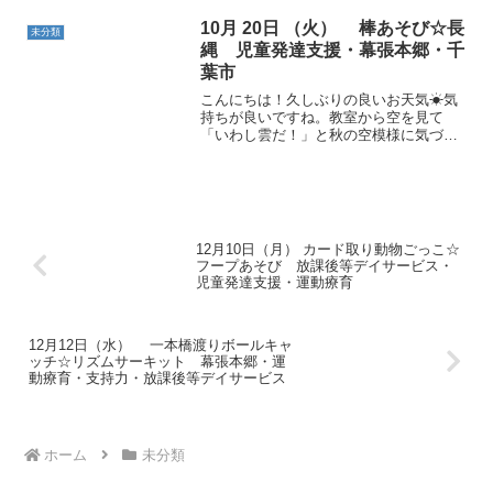
ージャンプ・バランスボール・カラータ
ッチでした。 今日も最後まで頑張りまし
10月 20日 （火） 棒あそび☆長
未分類
た！
縄 児童発達支援・幕張本郷・千
葉市
こんにちは！久しぶりの良いお天気☀気
持ちが良いですね。教室から空を見て
「いわし雲だ！」と秋の空模様に気づく
お友だちがいました。すてきですね✨今
日もいつものように元気に運動をスター
トしました。動物ごっこ☆小さいバラン
スボールの上に立って体幹筋...
12月10日（月） カード取り動物ごっこ☆
フープあそび 放課後等デイサービス・
児童発達支援・運動療育
12月12日（水） 一本橋渡りボールキャ
ッチ☆リズムサーキット 幕張本郷・運
動療育・支持力・放課後等デイサービス
ホーム
未分類