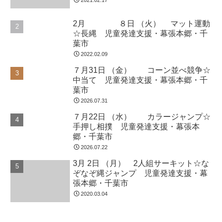
プ、片足立ちで３秒キープなどその姿勢
９月 11日 （土） 中当て☆
未分類
を保つ指示も取り入れま...
カラージャンプ 放課後等デイ・
幕張本郷・千葉市
こんにちは！今日は土曜日恒例（？）
の、子ども先生が登場！かわるがわる先
生をやってもらいました。楽しむだけで
なく、人前で話すことに慣れたり、ゲー
ム説明も、お友だちが分かるように話す
にはどうすれば良いかを考えるので、学
３月10日 （金） グラグラゲー
未分類
ぶことも多いです。様々な経...
ム☆平均台運動 放課後等デイ・
幕張本郷・千葉市
こんにちは！卒業式のシーズンですね。
今日が卒業式・卒園式のご家庭もあった
のではないでしょうか。お天気に恵ま
れ、良かったです(^^)/ 動物ごっこ☆音楽
が止まったら、平均台に乗って姿勢を正
して立ちました。飛行機やかかしのバラ
１月16日 （金） コーン色合
未分類
ンスポーズにも挑戦...
わせ☆しっぽ取り 児童発達支
援・幕張本郷・千葉市
こんにちは！今日は気温が高い一日でし
たね。気温差で体調を崩さないようにし
ましょう！！ 動物ごっこ☆縄上に立ち、
お隣のお友だちと手をつないで輪になり