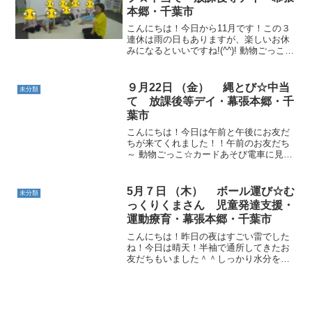
一枚ずつ床に置いていきました。 カラー
ジャンプ☆指定された色だけをジャンプ
９月22日 （金） 縄とび☆中当
未分類
して進みま...
て 放課後等デイ・幕張本郷・千
葉市
こんにちは！今日は午前と午後にお友だ
ちが来てくれました！！午前のお友だち
～ 動物ごっこ☆カードあそび電車に見立
てた一本橋に乗り込みました。その後、
うさぎとかめのカードを並べて、ひっく
り返しごっこ！職員とも競争しました。
5月７日 （木） ボール運び☆む
未分類
縄跳び☆しっぽ取りし...
っくりくまさん 児童発達支援・
運動療育・幕張本郷・千葉市
こんにちは！昨日の夜はすごい雷でした
ね！今日は晴天！半袖で通所してきたお
友だちもいました＾＾しっかり水分を摂
りながら楽しく運動していきたいと思い
ます＾＾動物ごっこ☆壁に１～６までの
カードを貼り、音楽が止まったらカード
の前に立ちました！カード...
11月19日（火） コーン遊び☆中当て
千葉市・運動療育・支持力・放課後等デ
イサービス・児童発達支援