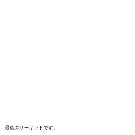
最後のサーキットです。
マットの上でジャガイモころころ♪しっかりお腹を抱え
て、体を丸めて、腹筋、背筋を使って横に回転しました。