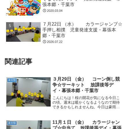
手押し相撲 児童発達支援・幕張本
郷・千葉市
2026.07.22
関連記事
３月29日 （金） コーン倒し競
未分類
争☆サーキット 放課後等デ
イ・幕張本郷・千葉市
こんにちは！桜の開花が気になる今日こ
の頃。週末は暖かくなるようなので期待
できるかもしれませんね。今日は豪雨の
中、たくさんのお友だちが来てくれまし
た。 動物ごっこ☆指定されたナンバーコ
ーンの前に整列しました。譲り合って並
11月１日 （金） カラージャン
未分類
ぶ姿もありました。 コ...
プ☆中当て 放課後等デイ・幕張
本郷・千葉市
こんにちは！今日から11月です！この３
連休は雨の日もありますが、楽しいお休
みになるといいですね!(^^)! 動物ごっこ☆
音楽が止まったらカラーの手型、足型を