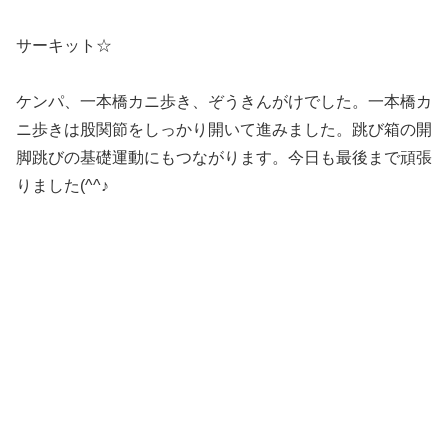
2022.02.09
3月 2日 （月） 2人組サーキット☆な
ぞなぞ縄ジャンプ 児童発達支援・幕
張本郷・千葉市
2020.03.04
７月31日 （金） コーン並べ競争☆
中当て 児童発達支援・幕張本郷・千
葉市
2026.07.31
７月22日 （水） カラージャンプ☆
手押し相撲 児童発達支援・幕張本
郷・千葉市
2026.07.22
関連記事
10月29日（月） ウサギとカメ
未分類