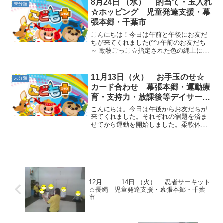
かり準備運動を行いました。動物ごっこ
8月24日 （水） 的当て・玉入れ
未分類
☆決められた人数でグルー...
☆ホッピング 児童発達支援・幕
張本郷・千葉市
こんにちは！今日は午前と午後にお友だ
ちが来てくれました(^^♪午前のお友だち
～ 動物ごっこ☆指定された色の縄上に立
ったり、歩いたりと、足裏で縄を捉えて
いきました。 的当て☆玉入れ縄の外か
ら、ペットボトルの的に向かってボール
11月13日（火） お手玉のせ☆
未分類
を投げました。倒す...
カード合わせ 幕張本郷・運動療
育・支持力・放課後等デイサービ
ス
こんにちは。今日は午後からお友だちが
来てくれました。それぞれの宿題を済ま
せてから運動を開始しました。柔軟体操
ではしっかり開脚！背筋もピンと伸びて
いました。 動物ごっこお手玉のせ☆背中
にお手玉をのせてフラミンゴポーズ！片
足上げでもキープするこ...
12月 14日 （火） 忍者サーキット
☆長縄 児童発達支援・幕張本郷・千葉
市