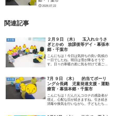
郷・千葉市
2026.07.22
関連記事
２月９日 （木） 玉入れ☆うさ
未分類
ぎとかめ 放課後等デイ・幕張本
郷・千葉市
こんにちは！今日は気持ちの良い気候の
一日でしたね。明日は雪が降るそうで
す。日々の寒暖の差に気を付けて過ごし
ましょう(*^-^*) 動物ごっこ☆音楽が止ま
ったら、指定された色の縄の上に立ち、
姿勢を正しました。色を聞いたら素早く
7月 ９日 （木） 的当てボーリ
未分類
動くことを意識し...
ング☆長縄 児童発達支援・運動
療育・幕張本郷・千葉市
こんにちは！だんだんコロナの感染者が
増え、心配な日が続きますね。引き続き
消毒や換気を行いながら、子どもたちの
体調もよく見ていきたいと思います。今
日のお友だちも元気いっぱいです！しっ