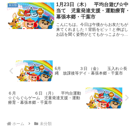
と二人で押す時の力加減やバランスの取
1月23日（木） 平均台遊び☆中
未分類
り方を体で感じながら繰り...
当て 児童発達支援・運動療育・
幕張本郷・千葉市
こんにちは。今日は午後からお友だちが
来てくれました！背筋をピッ！と伸ばし
お話を聞く姿勢がとてもかっこよかった
です＾＾小さいお友だちも刺激を受けて
真似していました。動物ごっこ☆急ぐと
動物歩きが雑になりがちなので、いい例
と悪い例を見せ、落ち着い...
6月 ３日 （金） 玉入れ☆長
縄 放課後等デイ・幕張本郷・千葉市
６月 ６日 （月） 平均台運動
☆ぐらぐらゲーム 児童発達支援・運動
療育・幕張本郷・千葉市
ホーム
未分類