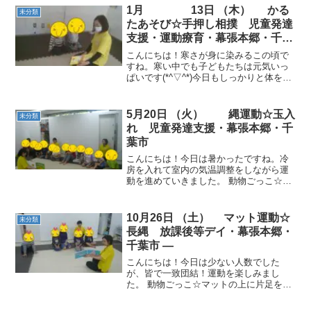
1月 13日 （木） かる
未分類
たあそび☆手押し相撲 児童発達
支援・運動療育・幕張本郷・千葉
市
こんにちは！寒さが身に染みるこの頃で
すね。寒い中でも子どもたちは元気いっ
ぱいです(*^▽^*)今日もしっかりと体を動
かしていきました。午前のお友だち～動
物ごっこ☆音楽が止まったら電車に見立
てた平均台に集まって乗りました。平均
5月20日 （火） 縄運動☆玉入
未分類
台に座ってお話を...
れ 児童発達支援・幕張本郷・千
葉市
こんにちは！今日は暑かったですね。冷
房を入れて室内の気温調整をしながら運
動を進めていきました。 動物ごっこ☆２
本の縄にその都度立ちました。みんなが
立てるようにまわりを気にしながら立つ
お友だちもいました。 縄ジャンプ☆縄の
10月26日 （土） マット運動☆
未分類
幅を少しずつ広げてい...
長縄 放課後等デイ・幕張本郷・
千葉市 —
こんにちは！今日は少ない人数でした
が、皆で一致団結！運動を楽しみまし
た。 動物ごっこ☆マットの上に片足を載
せる、横に寝る、などお互い譲り合って
できました。 マット運動☆一人で押す時