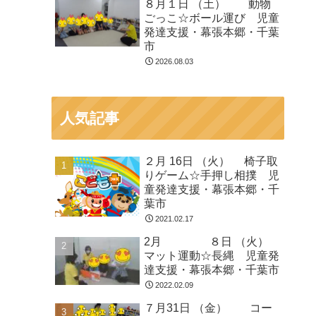
８月１日 （土） 動物
ごっこ☆ボール運び 児童
発達支援・幕張本郷・千葉
市
2026.08.03
人気記事
２月 16日 （火） 椅子取
りゲーム☆手押し相撲 児
童発達支援・幕張本郷・千
葉市
2021.02.17
2月 ８日 （火）
マット運動☆長縄 児童発
達支援・幕張本郷・千葉市
2022.02.09
７月31日 （金） コー