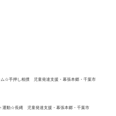
火） 椅子取りゲーム☆手押し相撲 児童発達支援・幕張本郷・千葉市
８日 （火） マット運動☆長縄 児童発達支援・幕張本郷・千葉市