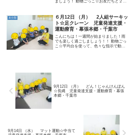
ましょう！ 動物ごっこ☆お友だちと２人
組や３人組などグループになりました。
みんなで誘い合って作っていました。 コ
ーン並べ競争☆縄の上にカラーコーンを
６月12日 （月） 2人組サーキッ
未分類
並べていきました。並べ...
ト☆足クレーン 児童発達支援・
運動療育・幕張本郷・千葉市
こんにちは！一週間が始まりました！雨
でも楽しく過ごしましょう！！ 動物ごっ
こ☆平均台を使って、色々な指示で動き
ました。 ２人組サーキット☆ワニくもく
ぐりをしたりジャンプをして、平均台を
お友だちと渡りました。相手の様子を見
てペースを合わせてい...
9月12日 （月） どん！じゃんけんぽん
☆長縄 児童発達支援・運動療育・幕張
本郷・千葉市
9月14日 （水） マット運動☆中当て