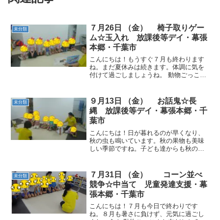
７月26日 （金） 椅子取りゲー
未分類
ム☆玉入れ 放課後等デイ・幕張
本郷・千葉市
こんにちは！もうすぐ７月も終わります
ね。まだ夏休みは続きます。体調に気を
付けて過ごしましょうね。 動物ごっこ☆
小さな平均台に乗ったり座ってバランス
ポーズをしました。 椅子取りゲーム☆音
楽が止まったらすばやく椅子を取りにい
９月13日 （金） お話鬼☆長
未分類
きました。小さいお友...
縄 放課後等デイ・幕張本郷・千
葉市
こんにちは！日が暮れるのが早くなり、
秋の虫も鳴いています。秋の果物も美味
しい季節ですね。子ども達からも秋の食
べ物の話題が出ていました！ 動物ごっこ
☆ お話鬼☆「赤ずきんちゃん」のお話を
基本として、鬼が出てきたらマットへ逃
７月31日 （金） コーン並べ
未分類
げます。「お」と「お...
競争☆中当て 児童発達支援・幕
張本郷・千葉市
こんにちは！７月も今日で終わりです
ね。８月も暑さに負けず、元気に過ごし