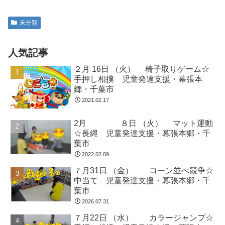
未分類
人気記事
２月 16日 （火） 椅子取りゲーム☆
手押し相撲 児童発達支援・幕張本
郷・千葉市
2021.02.17
2月 ８日 （火） マット運動
☆長縄 児童発達支援・幕張本郷・千
葉市
2022.02.09
７月31日 （金） コーン並べ競争☆
中当て 児童発達支援・幕張本郷・千
葉市
2026.07.31
７月22日 （水） カラージャンプ☆