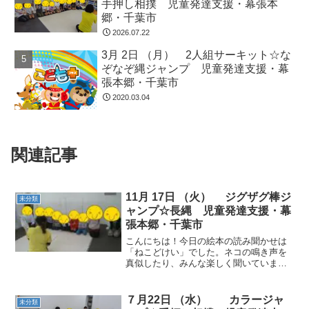
手押し相撲 児童発達支援・幕張本
郷・千葉市
2026.07.22
3月 2日 （月） 2人組サーキット☆な
ぞなぞ縄ジャンプ 児童発達支援・幕
張本郷・千葉市
2020.03.04
関連記事
11月 17日 （火） ジグザグ棒ジ
未分類
ャンプ☆長縄 児童発達支援・幕
張本郷・千葉市
こんにちは！今日の絵本の読み聞かせは
「ねこどけい」でした。ネコの鳴き声を
真似したり、みんな楽しく聞いていまし
た(^^♪宿題やカレンダー製作をした後、
運動を始めました。動物ごっこ☆バラン
スストーンに乗り、色々なポーズをしま
７月22日 （水） カラージャ
未分類
した。ジグザグ棒ジャ...