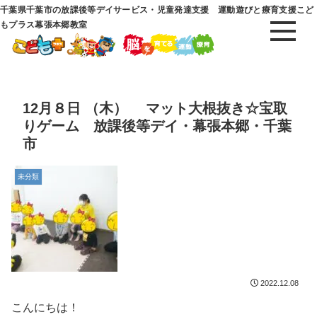
千葉県千葉市の放課後等デイサービス・児童発達支援 運動遊びと療育支援こど
もプラス幕張本郷教室
12月８日 （木） マット大根抜き☆宝取
りゲーム 放課後等デイ・幕張本郷・千葉
市
未分類
2022.12.08
こんにちは！