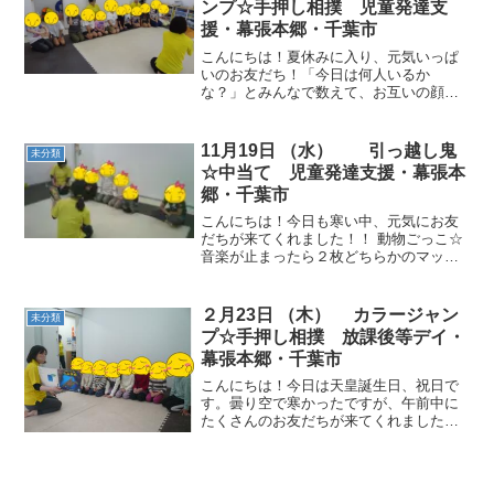
ンプ☆手押し相撲 児童発達支
援・幕張本郷・千葉市
こんにちは！夏休みに入り、元気いっぱ
いのお友だち！「今日は何人いるか
な？」とみんなで数えて、お互いの顔を
見合ったり・・・。お友だちに会えたこ
とも喜びながら運動を始めていきまし
た。 動物ごっこ☆足型、手型のカラーマ
11月19日 （水） 引っ越し鬼
未分類
ーカーを置いていきました。同...
☆中当て 児童発達支援・幕張本
郷・千葉市
こんにちは！今日も寒い中、元気にお友
だちが来てくれました！！ 動物ごっこ☆
音楽が止まったら２枚どちらかのマット
に集まりました。お友だちとくっついて
座ったり、仲の良い様子も見られました!
(^^)! 引っ越し鬼☆お友だちにも鬼になっ
２月23日 （木） カラージャン
未分類
てもらい、鬼...
プ☆手押し相撲 放課後等デイ・
幕張本郷・千葉市
こんにちは！今日は天皇誕生日、祝日で
す。曇り空で寒かったですが、午前中に
たくさんのお友だちが来てくれました
(^^♪ 動物ごっこ☆指定された数でお友だ
ちとグループを作りました。誘い合っ
て、すばやく作ることができました。 カ
ラージャンプ☆まずは...