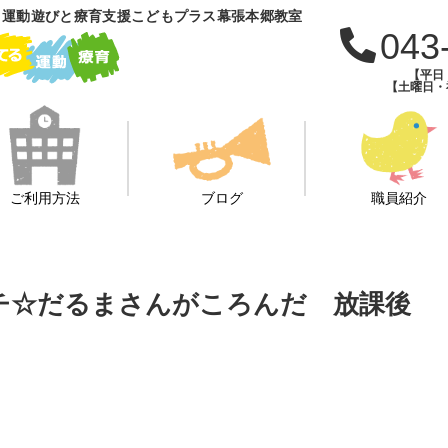
 運動遊びと療育支援こどもプラス幕張本郷教室
043
【平日：
【土曜日・祝
ご利用方法
ブログ
職員紹介
ッチ☆だるまさんがころんだ 放課後