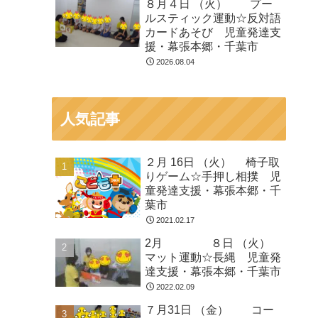
８月４日 （火） プー
ルスティック運動☆反対語
カードあそび 児童発達支
援・幕張本郷・千葉市
2026.08.04
人気記事
２月 16日 （火） 椅子取
りゲーム☆手押し相撲 児
童発達支援・幕張本郷・千
葉市
2021.02.17
2月 ８日 （火）
マット運動☆長縄 児童発
達支援・幕張本郷・千葉市
2022.02.09
７月31日 （金） コー