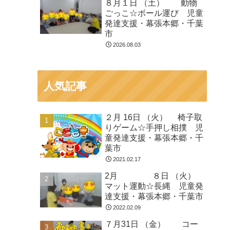
８月１日 （土） 動物
ごっこ☆ボール運び 児童
発達支援・幕張本郷・千葉
市
2026.08.03
人気記事
２月 16日 （火） 椅子取
りゲーム☆手押し相撲 児
童発達支援・幕張本郷・千
葉市
2021.02.17
2月 ８日 （火）
マット運動☆長縄 児童発
達支援・幕張本郷・千葉市
2022.02.09
７月31日 （金） コー