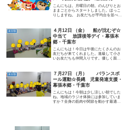
張本郷
こんにちは。月曜日の朝。のんびりとお
ままごとからスタートしました。ほっこ
りしますね。 お友だちが平均台を並べて
遊んだ延長で電車ごっこを提案しまし
た。遮断機を取り入れるとでより盛り上
がりました。 色島動物ごっこ☆音楽が止
４月12日 （金） 船が沈むぞ☆
未分類
まったら小さい島に色を...
中当て 放課後等デイ・幕張本
郷・千葉市
こんにちは！今日は午後にたくさんのお
友だちが来てくれました。進級して小さ
いお友だちも仲間入りです。優しく面倒
を見てくれるお友だちもいます。思いや
りの気持ちが育っています。 動物ごっこ
☆マットの上に立つ、座る、マットの下
７月27日 （月） バランスボ
未分類
に足を入れるなどの指示...
ール運動☆長縄 児童発達支援・
幕張本郷・千葉市
こんにちは！今朝は少し涼しい朝でした
ね。地域のラジオ体操には参加していま
すか？全身の筋肉や関節を動かす最適な
運動と言われています。お家でもできる
ので、早起きをしてできたらいいです
ね。 動物ごっこ☆その都度変わる指示の
通りに動きました。みんな...