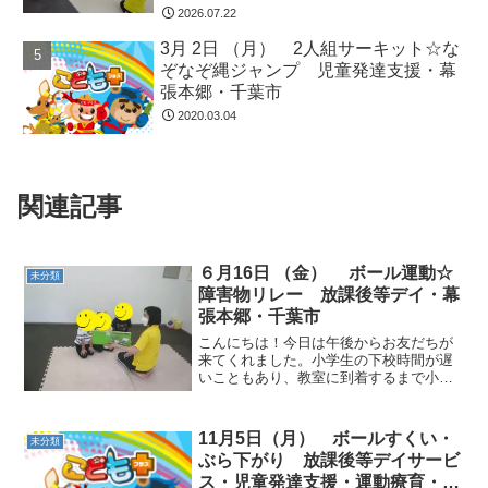
2026.07.22
3月 2日 （月） 2人組サーキット☆な
ぞなぞ縄ジャンプ 児童発達支援・幕
張本郷・千葉市
2020.03.04
関連記事
６月16日 （金） ボール運動☆
未分類
障害物リレー 放課後等デイ・幕
張本郷・千葉市
こんにちは！今日は午後からお友だちが
来てくれました。小学生の下校時間が遅
いこともあり、教室に到着するまで小さ
いお友だちは先に運動うをスタートしま
した！ 動物ごっこ☆フープの中に入った
り、座ったり、ハンドルのように持った
11月5日（月） ボールすくい・
未分類
り、、、。楽しみながら...
ぶら下がり 放課後等デイサービ
ス・児童発達支援・運動療育・幕