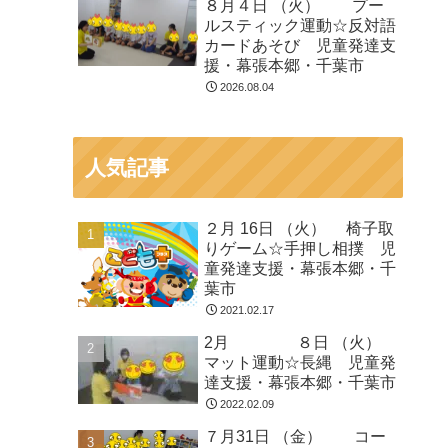
８月４日 （火） プー
ルスティック運動☆反対語
カードあそび 児童発達支
援・幕張本郷・千葉市
2026.08.04
人気記事
２月 16日 （火） 椅子取
りゲーム☆手押し相撲 児
童発達支援・幕張本郷・千
葉市
2021.02.17
2月 ８日 （火）
マット運動☆長縄 児童発
達支援・幕張本郷・千葉市
2022.02.09
７月31日 （金） コー