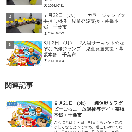
2026.07.31
７月22日 （水） カラージャンプ☆
手押し相撲 児童発達支援・幕張本
郷・千葉市
2026.07.22
3月 2日 （月） 2人組サーキット☆な
ぞなぞ縄ジャンプ 児童発達支援・幕
張本郷・千葉市
2020.03.04
関連記事
９月21日 （木） 縄運動☆ラグ
未分類
ビーごっこ 放課後等デイ・幕張
本郷・千葉市
こんにちは！今日、明日くらいから気温
が低くなるようですね。過ごしやすくな
り、良かったですが、引き続き、水分補