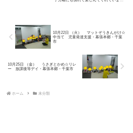
す。準備体操は触れ合って行いました。
リラックスでき体の力を抜くことができ
ていることを感じることができました。
色コーン使い動物ごっ...
10月22日 （火） マットぞうきんがけ☆
中当て 児童発達支援・幕張本郷・千葉
市
10月25日 （金） うさぎとかめ☆リレ
ー 放課後等デイ・幕張本郷・千葉市
ホーム
未分類