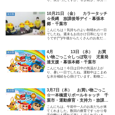
給や汗の処理をしながら運動を進めてい
きたいと思います。 動物ごっこ☆「手は
赤、足は緑」のように、色々な指示で動
10月21日 （金） カラータッチ
未分類
きました。 縄運動☆焦...
☆長縄 放課後等デイ・幕張本
郷・千葉市
こんにちは！気持ちのよい秋晴れの一日
でしたね。週末もお出かけ日和になりそ
うです(^^)/午後からたくさんのお友だち
が来てくれました。 動物ごっこ☆大小
様々なバランスストーンの上で、落ちな
いようにバランスをとって立ちました。
4月 13日 （水） お買
未分類
カラータッチ☆指...
い物ごっこ☆しっぽ取り 児童発
達支援・幕張本郷・千葉市
こんにちは！今日は日中の気温が上が
り、暑い一日でしたね。運動中はこまめ
な水分補給を心掛けています。動物ごっ
こ☆音楽が止まったら平均台に乗り、姿
勢を正して立ちました。平均台に乗る時
は静かに落ち着いて取り組み、静と動を
3月7日（木） お買い物ごっこ
未分類
意識して行いました。お買い...
☆一本橋渡りボールキャッチ 千
葉市・運動療育・支持力・放課後
等デイサービス・児童発達支援
こんにちは。午前中一人のお友だちが来
てくれました。数回の療育ですっかり母
子分離にも慣れて楽しんでくれていま