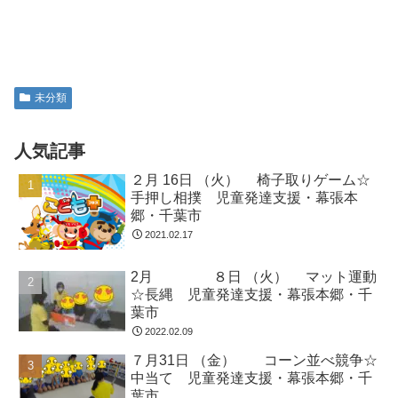
未分類
人気記事
２月 16日 （火） 椅子取りゲーム☆
手押し相撲 児童発達支援・幕張本
郷・千葉市
2021.02.17
2月 ８日 （火） マット運動
☆長縄 児童発達支援・幕張本郷・千
葉市
2022.02.09
７月31日 （金） コーン並べ競争☆
中当て 児童発達支援・幕張本郷・千
葉市