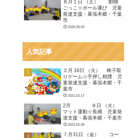
８月１日 （土） 動物
ごっこ☆ボール運び 児童
発達支援・幕張本郷・千葉
市
2026.08.03
人気記事
２月 16日 （火） 椅子取
りゲーム☆手押し相撲 児
童発達支援・幕張本郷・千
葉市
2021.02.17
2月 ８日 （火）
マット運動☆長縄 児童発
達支援・幕張本郷・千葉市
2022.02.09
７月31日 （金） コー