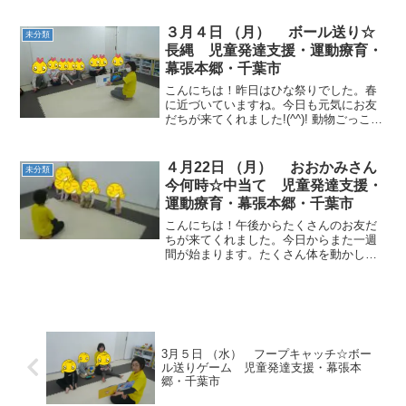
ね。午前のお友だち～ 動物ごっこ☆ク
マ、ペンギン、カンガルーになって動き
３月４日 （月） ボール送り☆
未分類
ました。動物の動きも上手...
長縄 児童発達支援・運動療育・
幕張本郷・千葉市
こんにちは！昨日はひな祭りでした。春
に近づいていますね。今日も元気にお友
だちが来てくれました!(^^)! 動物ごっこ☆
３人組、５人組などグループを作って座
りました。お友だちを誘いあって、すぐ
に座ることができました。 ボール送り☆
４月22日 （月） おおかみさん
未分類
足の間や頭上...
今何時☆中当て 児童発達支援・
運動療育・幕張本郷・千葉市
こんにちは！午後からたくさんのお友だ
ちが来てくれました。今日からまた一週
間が始まります。たくさん体を動かし
て、気持ち良く過ごしましょう。 動物ご
っこ☆赤・青・黄色の縄の上に立つ、跨
ぐ、また、手と足を違う色の縄に置くな
どをしました。 おおかみ...
3月５日 （水） フープキャッチ☆ボー
ル送りゲーム 児童発達支援・幕張本
郷・千葉市