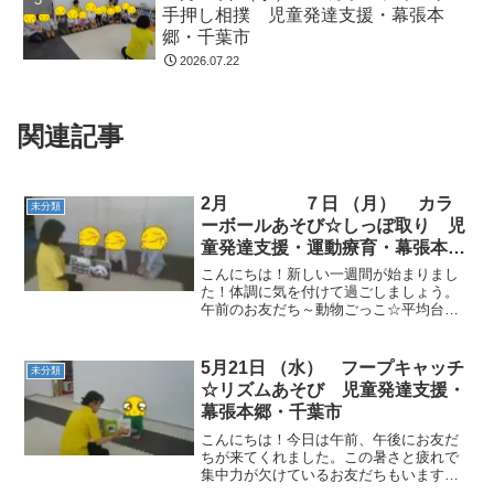
手押し相撲 児童発達支援・幕張本
郷・千葉市
2026.07.22
関連記事
2月 ７日 （月） カラ
未分類
ーボールあそび☆しっぽ取り 児
童発達支援・運動療育・幕張本
郷・千葉市
こんにちは！新しい一週間が始まりまし
た！体調に気を付けて過ごしましょう。
午前のお友だち～動物ごっこ☆平均台を
電車に見立てて、音楽が止まったら乗り
ました。今日は総武線です！「津田沼」
や「船橋」など知っている駅もあったよ
5月21日 （水） フープキャッチ
未分類
うです。しっぽ取り☆鬼を...
☆リズムあそび 児童発達支援・
幕張本郷・千葉市
こんにちは！今日は午前、午後にお友だ
ちが来てくれました。この暑さと疲れで
集中力が欠けているお友だちもいます。
ご家庭ではしっかりと休息してください