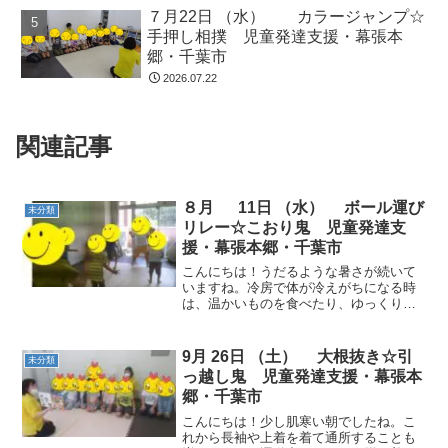
７月22日 （水） カラージャンプ☆
手押し相撲 児童発達支援・幕張本
郷・千葉市
2026.07.22
関連記事
８月 11日 （水） ボール運び
未分類
リレー☆こおり鬼 児童発達支
援・幕張本郷・千葉市
こんにちは！うだるような暑さが続いて
いますね。冷房で体が冷えがちになる時
は、温かいものを食べたり、ゆっくりと
湯船に浸かることで心身共に疲れが癒さ
れるそうです(*^-^*)今日はたくさんのお友
だちが来てくれました。動物ごっこ☆フ
9月 26日 （土） 大根抜き☆引
未分類
ープに入る、バ...
っ越し鬼 児童発達支援・幕張本
郷・千葉市
こんにちは！少し肌寒い朝でしたね。こ
れから長袖や上着を着て通所することも