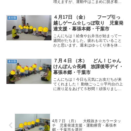
増えますが、運動中はこまめに脱ぎ着を
して調節しています。水分補給もしっか
りしながら、今日も運動を進めていきま
した。動物ごっこ☆マットに集まり、仰
４月17日 （金） フープ引っ
未分類
向け、うつ伏せになりまし...
越しゲーム☆しっぽ取り 児童発
達支援・幕張本郷・千葉市
こんにちは！給食やお弁当が始まって一
週間がたちました。疲れも出ていること
かと思います。週末はゆっくり体を休め
てくださいね。 動物ごっこ☆赤、黄色の
縄上に立ったり、縄の中に入りました。
お友だちと顔を見合わせたり、楽しく動
７月４日 （木） どん！じゃん
未分類
物ごっこを進めていきま...
けんぽん☆長縄 放課後等デイ・
幕張本郷・千葉市
こんにちは！今日も元気にお友だちが来
てくれました！ 動物ごっこ☆平均台の上
に座り足をあげて５秒間！頑張りまし
た！ どん！じゃんけんぽん☆お互い出会
ったところでじゃんけんぽん！チームで
力を合わせて陣地を守りました。 中当て
☆ 長縄☆ サーキッ...
4月７日 （月） 大根抜き☆カラータッ
チ 児童発達支援・運動療育・幕張本
郷・千葉市を選択