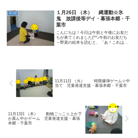
ます＾＾体が温まった所で、笛を鳴らし
ます♪笛の音が１回だったら平均台に乗
り、２回だったらフープに入ります。よ
１月26日 （木） 縄運動☆氷
未分類
く音を聞いて、反応してい...
鬼 放課後等デイ・幕張本郷・千
葉市
こんにちは！今日は午前と午後にお友だ
ちが来てくれました(^^♪午前のお友だち
～野菜の絵本を読むと、「あ！これは大
根！」と何でも知っていました。柔軟体
操では、バランスを取りながら飛行機の
ポーズも上手でした。 動物ごっこ☆成田
エクスプレスに見立...
11月11日 （火） 時限爆弾ゲーム☆中
当て 児童発達支援・幕張本郷・千葉市
11月13日 （木） 動物ごっこ☆上か下
か真ん中かゲーム 児童発達支援・幕張
本郷・千葉市