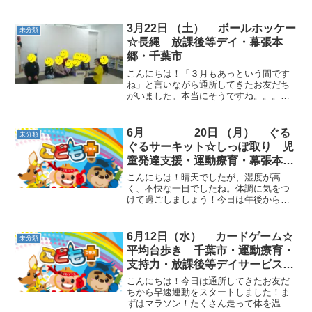
3月22日 （土） ボールホッケー
未分類
☆長縄 放課後等デイ・幕張本
郷・千葉市
こんにちは！「３月もあっという間です
ね」と言いながら通所してきたお友だち
がいました。本当にそうですね。。。今
日も元気に運動をスタートしました！！
動物ごっこ☆音楽が止まったら平均台に
乗り、バランスポーズをしました。お友
6月 20日 （月） ぐる
未分類
だちと平均台を隣同士に...
ぐるサーキット☆しっぽ取り 児
童発達支援・運動療育・幕張本
郷・千葉市
こんにちは！晴天でしたが、湿度が高
く、不快な一日でしたね。体調に気をつ
けて過ごしましょう！今日は午後からお
友だちが来てくれました。 動物ごっこ☆
平均台に立つ、フープに入る、という指
示を聞いて動きました。小学生は平均
6月12日（水） カードゲーム☆
未分類
台、幼稚園、保育園生はフー...
平均台歩き 千葉市・運動療育・
支持力・放課後等デイサービス・
児童発達支援
こんにちは！今日は通所してきたお友だ
ちから早速運動をスタートしました！ま
ずはマラソン！たくさん走って体を温め