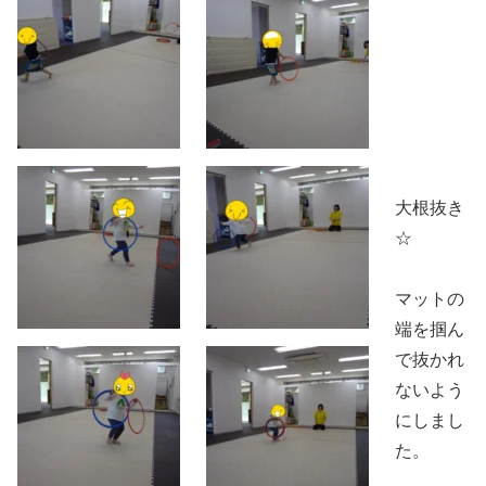
大根抜き
☆
マットの
端を掴ん
で抜かれ
ないよう
にしまし
た。