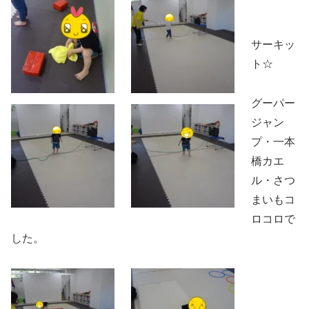
サーキッ
ト☆
グーパー
ジャン
プ・一本
橋カエ
ル・さつ
まいもコ
ロコロで
した。