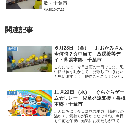
郷・千葉市
2026.07.22
関連記事
６月28日 （金） おおかみさん
未分類
今何時？☆中当て 放課後等デ
イ・幕張本郷・千葉市
こんにちは！今日は雨の一日でした。思
い切り体を動かして、発散していきたい
と思います！！ 動物ごっこ☆ナンバー
コーンの前に並びました。いろいろな位
置にコーンがあるので瞬時に探して動き
ました。 おおかみさん今何時？☆「３
11月22日 （水） ぐらぐらゲー
未分類
時！」と言われたら３...
ム☆リレー 児童発達支援・幕張
本郷・千葉市
こんにちは！今日はポカポカ、陽射しが
温かく、気持ちが良かったですね。今日
も午前と午後に元気にお友だちが来てく
れました!(^^)!午前のお友だち～エビカニ
クス☆柔軟体操恐竜の絵本を読むと嬉し