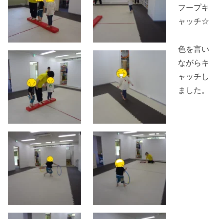
フープキ
ャッチ☆
色を言い
ながらキ
ャッチし
ました。