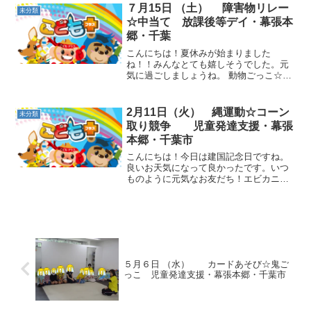
そうに見ていたお友だち！教室にある恐
７月15日 （土） 障害物リレー
未分類
竜の人形と照らし...
☆中当て 放課後等デイ・幕張本
郷・千葉
こんにちは！夏休みが始まりました
ね！！みんなとても嬉しそうでした。元
気に過ごしましょうね。 動物ごっこ☆フ
ープに入って、バランスポーズをしまし
た。 障害物リレー☆様々な障害物をこな
してゴールしました！やり方も変えてい
2月11日（火） 縄運動☆コーン
未分類
き、対応力を養っていきま...
取り競争 児童発達支援・幕張
本郷・千葉市
こんにちは！今日は建国記念日ですね。
良いお天気になって良かったです。いつ
ものように元気なお友だち！エビカニク
スや柔軟体操ではお友だちとの間隔をし
っかり取りながら行いました。動物ごっ
こ☆平均台の上でいろいろなポーズを取
りました。前屈は「痛い～...
５月６日 （水） カードあそび☆鬼ご
っこ 児童発達支援・幕張本郷・千葉市