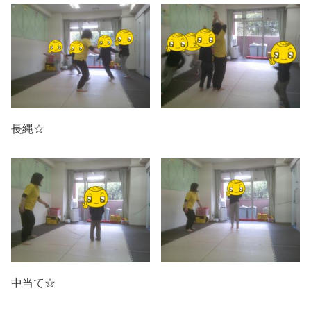
長縄☆
中当て☆