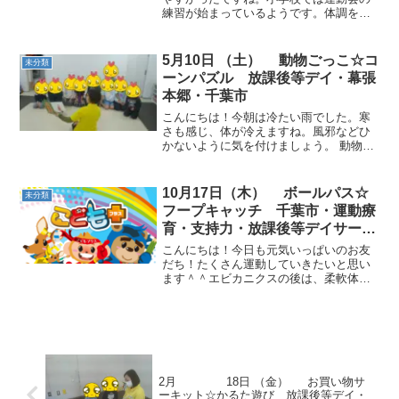
練習が始まっているようです。体調を整
えて頑張ってくださいね。動物ごっこ☆
クマ歩きやカエルを支持力をしっかり使
って行いました。指示した色コーンを集
5月10日 （土） 動物ごっこ☆コ
未分類
めながら行いましたが、取...
ーンパズル 放課後等デイ・幕張
本郷・千葉市
こんにちは！今朝は冷たい雨でした。寒
さも感じ、体が冷えますね。風邪などひ
かないように気を付けましょう。 動物ご
っこ☆カラーコーンをひとつずつ集め
て、自分の場所に置いていきました。 コ
ーンパズル☆見本と同じ形を作りまし
10月17日（木） ボールパス☆
未分類
た。慎重に取り組むことを...
フープキャッチ 千葉市・運動療
育・支持力・放課後等デイサービ
ス・児童発達支援
こんにちは！今日も元気いっぱいのお友
だち！たくさん運動していきたいと思い
ます＾＾エビカニクスの後は、柔軟体
操！ヨガのポーズをたくさん取り入れま
した！動物ごっこ☆合間には、カードを
見つけました。国旗にみんな興味がある
ようでお友だちの発表をよく...
2月 18日 （金） お買い物サ
ーキット☆かるた遊び 放課後等デイ・