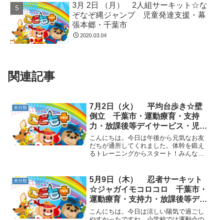
3月 2日 （月） 2人組サーキット☆な
ぞなぞ縄ジャンプ 児童発達支援・幕
張本郷・千葉市
2020.03.04
関連記事
7月2日（火） 平均台歩き☆壁
未分類
倒立 千葉市・運動療育・支持
力・放課後等デイサービス・児童
発達支援
こんにちは。今日は午後から元気なお友
だちが通所してくれました。体幹を鍛え
るトレーニングからスタート！みんなで
１０まで数えながら行いました。動物ご
っこ☆平均台の上で、今日は片足立ちを
何度も行いました。下半身の筋肉、体幹
5月9日（木） 忍者サーキット
未分類
の筋力も使い、バランス力...
☆ジャガイモコロコロ 千葉市・
運動療育・支持力・放課後等デイ
サービス・児童発達支援
こんにちは。今日は涼しい陽気で過ごし
やすかったですね。小学校では運動会の