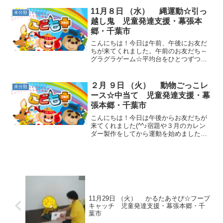
んけんの勝ちが続くお友だち、今日はな
かなか勝てないお友だち、チームでカバ
11月８日 （水） 縄運動☆引っ
未分類
ーしながらゲームを...
越し鬼 児童発達支援・幕張本
郷・千葉市
こんにちは！今日は午前、午後にお友だ
ちが来てくれました。午前のお友だち～
グラグラゲーム☆平均台をひとつずつ積
んでいきました。高くなると、みんな嬉
しそうな表情です(^^♪残念ながら倒れて
しまっても、その音やダイナミックな平
２月 ９日 （火） 動物ごっこレ
未分類
均台の散らばりに嬉...
ース☆中当て 児童発達支援・幕
張本郷・千葉市
こんにちは！今日は午後からお友だちが
来てくれました(^^♪宿題や３月のカレン
ダー製作をしてから運動を始めました。
動物ごっこ☆赤チーム、青チームに分か
れて、色々な動物になって進み、コーン
をタッチして帰ってきました。コーント
レーニング☆「黄、赤...
11月29日 （火） かるたあそび☆フープ
キャッチ 児童発達支援・幕張本郷・千
葉市