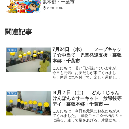
張本郷・千葉市
2020.03.04
関連記事
7月24日 （木） フープキャッ
未分類
チ☆中当て 児童発達支援・幕張
本郷・千葉市
こんにちは！暑い日が続いていますが、
今日も元気にお友だちが来てくれまし
た！体調に気を付けて、楽しく運動しま
しょう！ 動物ごっこ☆音楽が止まった
ら、フープの中で止まり、バランスを取
りました！ フープキャッチ☆転がってく
９月７日 （土） どん！じゃん
未分類
るフープを、目で追いなが...
けんぽん☆サーキット 放課後等
デイ・幕張本郷・千葉市 —
こんにちは！今日も元気にお友だちが来
てくれました。 動物ごっこ☆平均台の上
に乗る、座って足をあげる、片足立ちを
しました。 どん！じゃんけんぽん☆じゃ