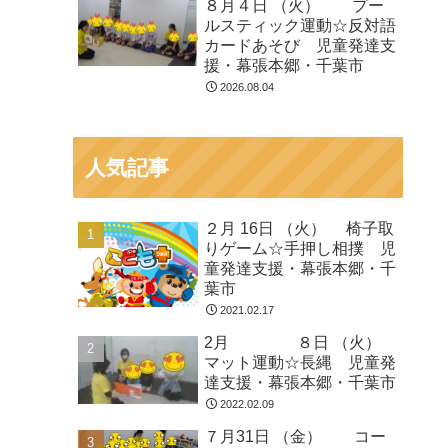
８月４日 （火） プー
ルスティック運動☆反対語
カードあそび 児童発達支
援・幕張本郷・千葉市
2026.08.04
人気記事
２月 16日 （火） 椅子取
りゲーム☆手押し相撲 児
童発達支援・幕張本郷・千
葉市
2021.02.17
2月 ８日 （火）
マット運動☆長縄 児童発
達支援・幕張本郷・千葉市
2022.02.09
７月31日 （金） コー