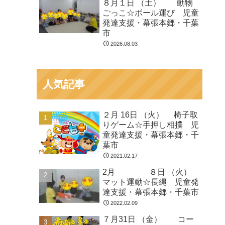
８月１日 （土） 動物
ごっこ☆ボール運び 児童
発達支援・幕張本郷・千葉
市
2026.08.03
人気記事
２月 16日 （火） 椅子取
りゲーム☆手押し相撲 児
童発達支援・幕張本郷・千
葉市
2021.02.17
2月 ８日 （火）
マット運動☆長縄 児童発
達支援・幕張本郷・千葉市
2022.02.09
７月31日 （金） コー