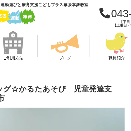
 運動遊びと療育支援こどもプラス幕張本郷教室
043
【平日：
【土曜日・祝
ご利用方法
ブログ
職員紹介
ラッグ☆かるたあそび 児童発達支
市