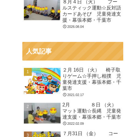
８月４日 （火） プー
ルスティック運動☆反対語
カードあそび 児童発達支
援・幕張本郷・千葉市
2026.08.04
人気記事
２月 16日 （火） 椅子取
りゲーム☆手押し相撲 児
童発達支援・幕張本郷・千
葉市
2021.02.17
2月 ８日 （火）
マット運動☆長縄 児童発
達支援・幕張本郷・千葉市
2022.02.09
７月31日 （金） コー