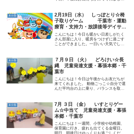
た。午前のお友だち～ かるたあそび☆美
味しそうな食べ物カードがいっぱい！！
取った後は「むしゃむしゃ、おいしおい
2月19日（水） しっぽとり☆椅
未分類
し」と食べました!(^^...
子取りゲーム 千葉市・運動
療育・支持力・放課後等デイサー
ビス・児童発達支援
こんにちは！今日も暖かい日差しがたく
さん部屋に入り、暖房をつけずに過ごす
ことができました。一日いい天気でした
ね＾＾午前の活動は、絵本の読み聞かせ
からスタートしました！お友だちが選ん
だ絵本ということもあり、最後まで集中
７月９日 （火） どろけい☆長
未分類
して見ていました。動物ご...
縄 児童発達支援・幕張本郷・千
葉市
こんにちは！今日は午後からお友だちが
来てくれました。 動物ごっこ☆自分で選
んだ平均台の上に乗り、バランスを取っ
て立ったり座りました。最後に呼吸を一
定に保ちながら、踏み台昇降をしまし
た。 うさぎとかめ☆縄上でカードを返し
7月 ３日 （金） いすとりゲー
未分類
ていきました。チームや...
ム☆中当て 児童発達支援・幕張
本郷・千葉市
こんにちは！一週間、小学校や幼稚園、
保育園に行き、疲れも出てくる金曜日。
明日、明後日はゆっくりお過ごしくださ