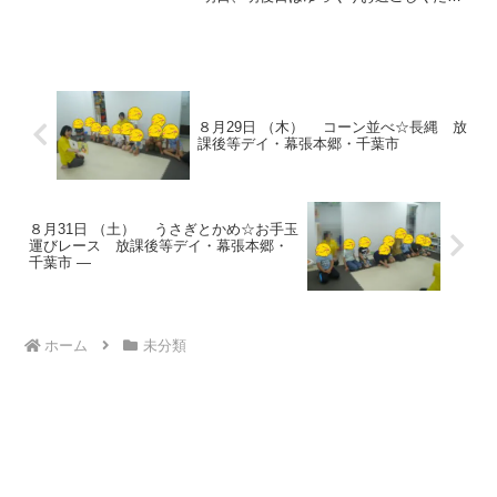
い！今日も元気なお友だち！宿題をした
り、好きな遊びをしてから運動をスター
トしました。動物ごっこ☆平均台で作っ
た、大小の島にみんなで乗...
８月29日 （木） コーン並べ☆長縄 放
課後等デイ・幕張本郷・千葉市
８月31日 （土） うさぎとかめ☆お手玉
運びレース 放課後等デイ・幕張本郷・
千葉市 —
ホーム
未分類