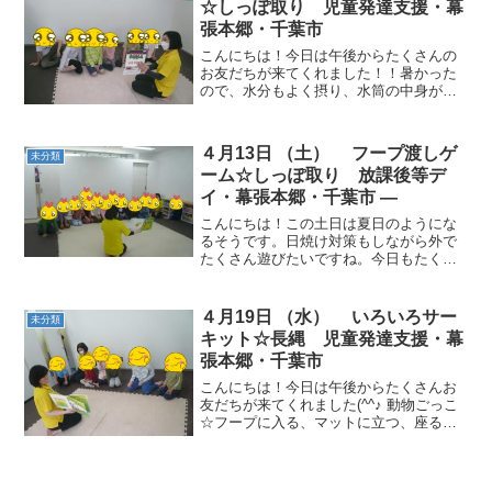
☆しっぽ取り 児童発達支援・幕
張本郷・千葉市
こんにちは！今日は午後からたくさんの
お友だちが来てくれました！！暑かった
ので、水分もよく摂り、水筒の中身が空
っぽになるお友だちが続出！！教室でも
麦茶を用意していますのでご安心くださ
いね(^^♪ 動物ごっこ☆赤、黄、緑の輪の
４月13日 （土） フープ渡しゲ
未分類
中に入りました。縄...
ーム☆しっぽ取り 放課後等デ
イ・幕張本郷・千葉市 —
こんにちは！この土日は夏日のようにな
るそうです。日焼け対策もしながら外で
たくさん遊びたいですね。今日もたくさ
んのお友だちが来てくれました！！ 動物
ごっこ☆３人組や４人組などお友だちと
グループを作りました。声をかけたり、
４月19日 （水） いろいろサー
未分類
誘い合っている姿があり...
キット☆長縄 児童発達支援・幕
張本郷・千葉市
こんにちは！今日は午後からたくさんお
友だちが来てくれました(^^♪ 動物ごっこ
☆フープに入る、マットに立つ、座る、
など複数のルールを聞いて瞬時に動きま
した。 いろいろサーキット☆フープ渡
り、跳び箱よじ登り、川跳びや一本橋渡