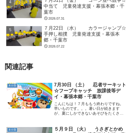
７月31日 （金） コーン並べ競争☆
中当て 児童発達支援・幕張本郷・千
葉市
2026.07.31
７月22日 （水） カラージャンプ☆
手押し相撲 児童発達支援・幕張本
郷・千葉市
2026.07.22
関連記事
7月30日 （土） 忍者サーキット
未分類
☆フープキャッチ 放課後等デ
イ・幕張本郷・千葉市
こんにちは！７月ももう終わりですね。
早いものです。。。暑い日が続きます
が、夏にしかできないあそびをたくさん
して過ごしたいものです(^^♪ 動物ごっこ
☆時計の方を向いてフープに立つ、外を
向いて平均台に立つ、というルールを覚
５月９日 （火） うさぎとかめ
未分類
えて動きました。時計...