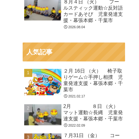
８月４日 （火） プー
ルスティック運動☆反対語
カードあそび 児童発達支
援・幕張本郷・千葉市
2026.08.04
人気記事
２月 16日 （火） 椅子取
りゲーム☆手押し相撲 児
童発達支援・幕張本郷・千
葉市
2021.02.17
2月 ８日 （火）
マット運動☆長縄 児童発
達支援・幕張本郷・千葉市
2022.02.09
７月31日 （金） コー