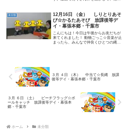
していきたいと思います！午前の活動☆
動物ごっこ☆３色のフープを並べて指示
した色に入りました！お友だちと仲良く
12月16日 （金） しりとりあそ
未分類
手を取ってフープに入ること...
び☆かるたあそび 放課後等デ
イ・幕張本郷・千葉市
こんにちは！今日は午後からお友だちが
来てくれました！ 動物ごっこ☆音楽が止
まったら、みんなで仲良くひとつの縄上
に立ちました。 しりとり遊び☆みんなで
考えながら、カードがしりとりになるよ
うに並べていきました。完成すると、と
ても嬉しそうでした！...
３月 ４日 （木） 中当て☆長縄 放課
後等デイ・幕張本郷・千葉市
３月 ６日 （土） ビーチフラッグ☆ボ
ールキャッチ 放課後等デイ・幕張本
郷・千葉市
ホーム
未分類