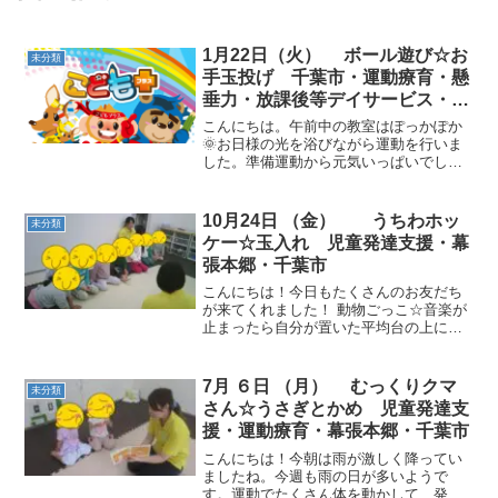
1月22日（火） ボール遊び☆お
未分類
手玉投げ 千葉市・運動療育・懸
垂力・放課後等デイサービス・児
童発達支援
こんにちは。午前中の教室はぽっかぽか
🌞お日様の光を浴びながら運動を行いま
した。準備運動から元気いっぱいでし
た。 カード集め動物ごっこ☆果物の種
類、色を指示してカードを集めてもらい
ました。動物歩きも真剣！クマ歩きやカ
10月24日 （金） うちわホッ
未分類
エル歩きなど支持力を促す運...
ケー☆玉入れ 児童発達支援・幕
張本郷・千葉市
こんにちは！今日もたくさんのお友だち
が来てくれました！ 動物ごっこ☆音楽が
止まったら自分が置いた平均台の上に立
ちました。バランスポーズ、お引越しゲ
ームなどを途中で取り入れながら進めて
いきました。 うちわホッケー☆うちわで
7月 ６日 （月） むっくりクマ
未分類
ボールを打ったり、あ...
さん☆うさぎとかめ 児童発達支
援・運動療育・幕張本郷・千葉市
こんにちは！今朝は雨が激しく降ってい
ましたね。今週も雨の日が多いようで
す。運動でたくさん体を動かして、発散