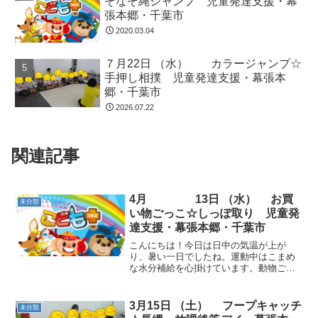
ぞなぞ縄ジャンプ 児童発達支援・幕
張本郷・千葉市
2020.03.04
７月22日 （水） カラージャンプ☆
手押し相撲 児童発達支援・幕張本
郷・千葉市
2026.07.22
関連記事
4月 13日 （水） お買
未分類
い物ごっこ☆しっぽ取り 児童発
達支援・幕張本郷・千葉市
こんにちは！今日は日中の気温が上が
り、暑い一日でしたね。運動中はこまめ
な水分補給を心掛けています。動物ごっ
こ☆音楽が止まったら平均台に乗り、姿
勢を正して立ちました。平均台に乗る時
は静かに落ち着いて取り組み、静と動を
3月15日 （土） フープキャッチ
未分類
意識して行いました。お買い...