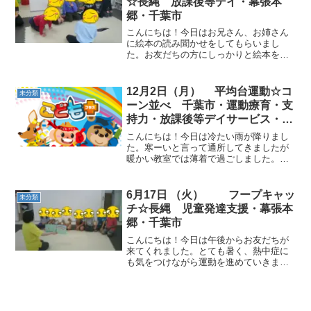
☆長縄 放課後等デイ・幕張本
郷・千葉市
こんにちは！今日はお兄さん、お姉さん
に絵本の読み聞かせをしてもらいまし
た。お友だちの方にしっかりと絵本を向
けて、すらすらと読んでいました。成長
を感じるひと時でした。 動物ごっこ☆フ
ープ内でバランスポーズをすると「なん
12月2日（月） 平均台運動☆コ
未分類
かアルファベットみたい！...
ーン並べ 千葉市・運動療育・支
持力・放課後等デイサービス・児
童発達支援
こんにちは！今日は冷たい雨が降りまし
た。寒ーいと言って通所してきましたが
暖かい教室では薄着で過ごしました。動
物ごっこ☆動物カードを取りながら行い
ました。カードを見て次の動物歩きもお
友だちが決めてくれました。やる気満々
6月17日 （火） フープキャッ
未分類
です。一本橋遊び☆クマ歩...
チ☆長縄 児童発達支援・幕張本
郷・千葉市
こんにちは！今日は午後からお友だちが
来てくれました。とても暑く、熱中症に
も気をつけながら運動を進めていきまし
た。動物ごっこ☆フープの中にすぐに入
りました。色々な向きを指定して立ちま
した。うさぎとかめ☆２チームに分かれ
て行いました。カードを返...