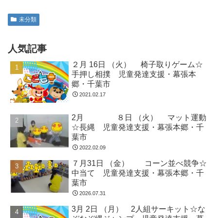
未分類
人気記事
２月 16日 （火） 椅子取りゲーム☆
手押し相撲 児童発達支援・幕張本
郷・千葉市
2021.02.17
2月 ８日 （火） マット運動
☆長縄 児童発達支援・幕張本郷・千
葉市
2022.02.09
７月31日 （金） コーン並べ競争☆
中当て 児童発達支援・幕張本郷・千
葉市
2026.07.31
3月 2日 （月） 2人組サーキット☆な