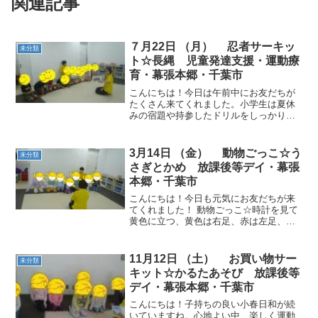
関連記事
７月22日 （月） 忍者サーキッ
未分類
ト☆長縄 児童発達支援・運動療
育・幕張本郷・千葉市
こんにちは！今日は午前中にお友だちが
たくさん来てくれました。小学生は夏休
みの宿題や持参したドリルをしっかりこ
なしており、すばらしいなぁと感心して
います。分からないところは職員と共に
取り組んでいます。 動物ごっこ☆赤や黄
3月14日 （金） 動物ごっこ☆う
未分類
色の平均台に乗りました...
さぎとかめ 放課後等デイ・幕張
本郷・千葉市
こんにちは！今日も元気にお友だちが来
てくれました！ 動物ごっこ☆時計を見て
黄色に立つ、黄色は右足、赤は左足、な
ど指示が変わっていきました。 うさぎと
かめ☆チームで対戦、個人でも対戦しま
した。目の前のカードだけでなく散らば
11月12日 （土） お買い物サー
未分類
ったカードにも意識を...
キット☆かるたあそび 放課後等
デイ・幕張本郷・千葉市
こんにちは！子持ちの良い小春日和が続
いていますね。心地よい中、楽しく運動