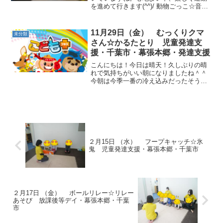
を進めて行きます(^^)/ 動物ごっこ☆音楽
が止まったら、縄の上に立ったり、フー
プに入りました。縄の上では「お口にチ
ャック」をお約束とし、静と動を意識し
11月29日（金） むっくりクマ
未分類
ていきました。 ...
さん☆かるたとり 児童発達支
援・千葉市・幕張本郷・発達支援
こんにちは！今日は晴天！久しぶりの晴
れで気持ちがいい朝になりましたね＾＾
今朝は今季一番の冷え込みだったそうで
す。空気が乾燥していますので水分補給
をこまめにしたり、手洗いもしっかり行
っていきたいと思います。動物ごっこ☆
赤い電車に乗って集まりま...
２月15日 （水） フープキャッチ☆氷
鬼 児童発達支援・幕張本郷・千葉市
２月17日 （金） ボールリレー☆リレー
あそび 放課後等デイ・幕張本郷・千葉
市