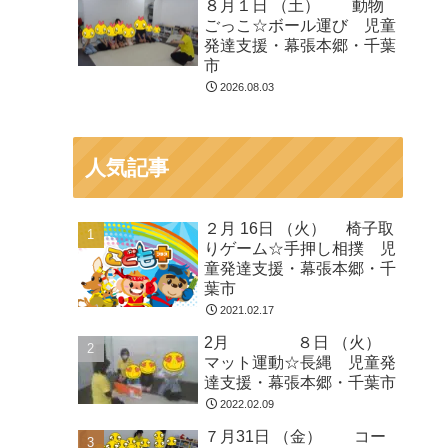
８月１日 （土） 動物
ごっこ☆ボール運び 児童
発達支援・幕張本郷・千葉
市
2026.08.03
人気記事
２月 16日 （火） 椅子取
りゲーム☆手押し相撲 児
童発達支援・幕張本郷・千
葉市
2021.02.17
2月 ８日 （火）
マット運動☆長縄 児童発
達支援・幕張本郷・千葉市
2022.02.09
７月31日 （金） コー