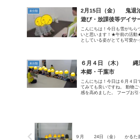
2月15日（金） 鬼
未分類
遊び・放課後等デイサ
こんにちは！今日も雪がちら
いと思います！★午前の活動
としている姿がとても可愛かっ
６月４日 （木） 縄
未分類
本郷・千葉市
こんにちは！今日は６月４日
てみても良いですね。 動物
感を高めました。 フープお引
９月 24