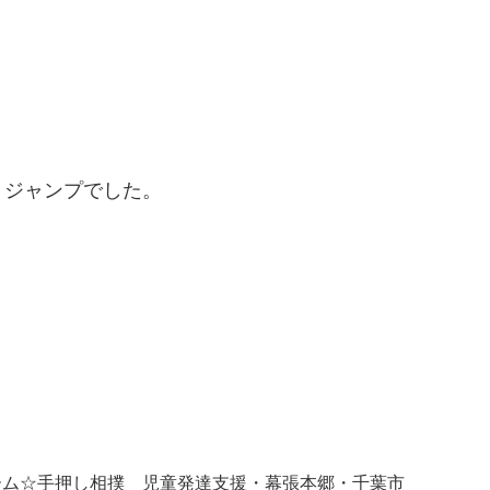
りジャンプでした。
火） 椅子取りゲーム☆手押し相撲 児童発達支援・幕張本郷・千葉市