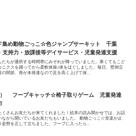
ード集め動物ごっこ☆色ジャンプサーキット 千葉
・支持力・放課後等デイサービス・児童発達支援
もたちが通所する時間帯にみぞれが降っていました。寒くてもこど
カニクスを踊ってから柔軟体操♪体をほぐしました。毎日、壁倒立
の関節、骨が未発達なので足を高く上げて保...
市
たくさんお友だちが来てくれました！絵本の読み聞かせでは、お話
いながら聞いているお友だちもいました。 動物ごっこ☆音楽が止
姿勢を正して立ちました。フープに入ったら...