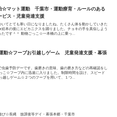
退治☆マット運動 千葉市・運動療育・ルールのある
ービス・児童発達支援
ついてとても寒い日になりましたね。たくさん体を動かしていきた
★絵本の後にエビカニクスを踊りました。チョキの手を真似しよう
たです＾＾ 動物ごっこ☆一本橋の上に乗っ...
運動☆フープお引越しゲーム 児童発達支援・幕張
で虫歯予防デーです。歯磨きの意味、歯の磨き方などの再確認をし
ごっこ☆フープ内に迅速に入りました。制限時間を設け、スピード
っ越しゲーム☆２つのフープを用いて、１つ...
日 （金） かるた遊び☆長縄 放課後等デイ・幕張本郷・千葉市